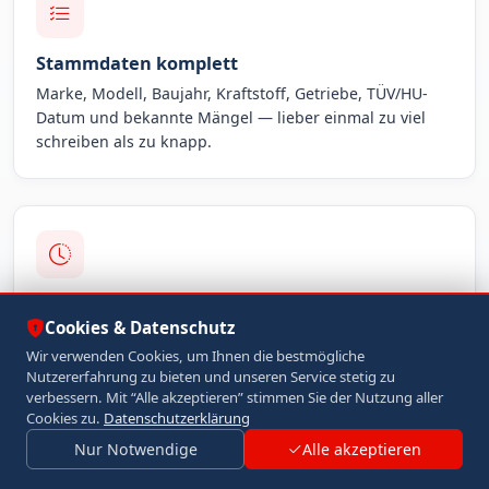
Stammdaten komplett
Marke, Modell, Baujahr, Kraftstoff, Getriebe, TÜV/HU-
Datum und bekannte Mängel — lieber einmal zu viel
schreiben als zu knapp.
Ehrliche Lagebeschreibung
Cookies & Datenschutz
Unfall-, Reparatur- oder Motorschaden offen nennen.
Wir verwenden Cookies, um Ihnen die bestmögliche
Wir kaufen auch mit Defekten — Überraschungen beim
Nutzererfahrung zu bieten und unseren Service stetig zu
Termin helfen niemandem.
verbessern. Mit “Alle akzeptieren” stimmen Sie der Nutzung aller
Cookies zu.
Datenschutzerklärung
Nur Notwendige
Alle akzeptieren
Jetzt Unterlagen senden