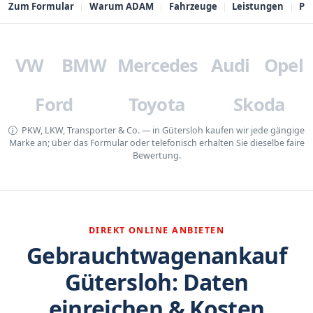
Zum Formular
Warum ADAM
Fahrzeuge
Leistungen
PL
VW
BMW
Mercedes
Audi
Opel
Ford
Toyota
Skoda
PKW, LKW, Transporter & Co. — in Gütersloh kaufen wir jede gängige
Marke an; über das Formular oder telefonisch erhalten Sie dieselbe faire
Bewertung.
DIREKT ONLINE ANBIETEN
Gebrauchtwagenankauf
Gütersloh: Daten
einreichen & Kosten