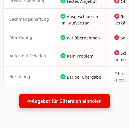
Preisverhandlung
Festes Angebot
Oft
Ausgeschlossen
Risi
Sachmängelhaftung
im Kaufvertrag
Verkäu
Abmeldung
Wir übernehmen
Selb
Schw
Autos mit Schaden
Kein Problem
unmögl
Oft uns
Bezahlung
Bar bei Übergabe
(Betrug
Angebot für Gütersloh einholen