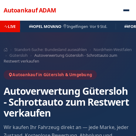
Direkt zum Inhalt
Autoankauf
ADAM
.
OPEL MOVANO
·
Ingelfingen
·
Vor 9 Std.
FORD FO
LIVE
›
Standort-Suche: Bundesland auswählen
›
Nordrhein-Westfalen
›
Gütersloh
›
Autoverwertung Gütersloh - Schrottauto zum
Restwert verkaufen
Autoankauf in Gütersloh & Umgebung
Autoverwertung Gütersloh
- Schrottauto zum Restwert
verkaufen
Wir kaufen Ihr Fahrzeug direkt an — jede Marke, jeder
Zustand. Kostenlose Bewertung, Abholung und