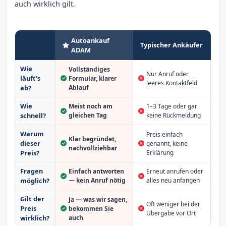
auch wirklich gilt.
Autoankauf
Typischer Ankäufer
ADAM
Wie
Vollständiges
Nur Anruf oder
läuft's
Formular, klarer
leeres Kontaktfeld
Ablauf
ab?
Wie
Meist noch am
1–3 Tage oder gar
schnell?
gleichen Tag
keine Rückmeldung
Warum
Preis einfach
Klar begründet,
dieser
genannt, keine
nachvollziehbar
Erklärung
Preis?
Fragen
Einfach antworten
Erneut anrufen oder
möglich?
— kein Anruf nötig
alles neu anfangen
Gilt der
Ja — was wir sagen,
Oft weniger bei der
Preis
bekommen Sie
Übergabe vor Ort
auch
wirklich?