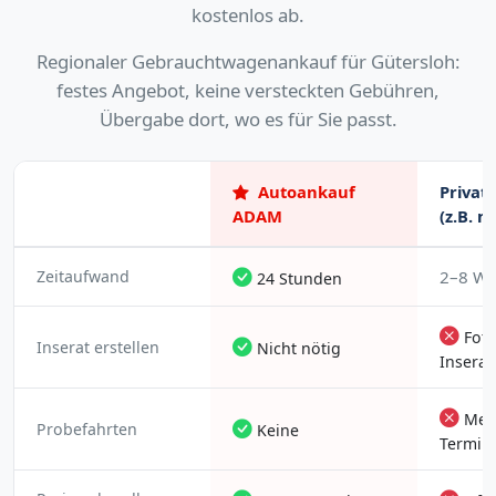
kostenlos ab.
Regionaler Gebrauchtwagenankauf für Gütersloh:
festes Angebot, keine versteckten Gebühren,
Übergabe dort, wo es für Sie passt.
Autoankauf
Privat
ADAM
(z.B. m
Zeitaufwand
2–8 W
24 Stunden
Foto
Inserat erstellen
Nicht nötig
Insera
Meh
Probefahrten
Keine
Termin