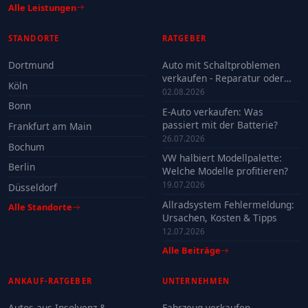
Alle Leistungen
STANDORTE
RATGEBER
Dortmund
Auto mit Schaltproblemen
verkaufen - Reparatur oder
Köln
Verkauf?
02.08.2026
Bonn
E-Auto verkaufen: Was
passiert mit der Batterie?
Frankfurt am Main
26.07.2026
Bochum
VW halbiert Modellpalette:
Berlin
Welche Modelle profitieren?
19.07.2026
Düsseldorf
Allradsystem Fehlermeldung:
Alle Standorte
Ursachen, Kosten & Tipps
12.07.2026
Alle Beiträge
ANKAUF-RATGEBER
UNTERNEHMEN
Autos aus Insolvenz &
Fahrzeug verkaufen