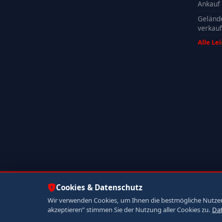
Ankauf
Geländ
verkau
Alle Le
© 2026 Autoankauf ADAM. Alle Rechte vorbehalten.
Cookies & Datenschutz
Wir verwenden Cookies, um Ihnen die bestmögliche Nutzerer
akzeptieren” stimmen Sie der Nutzung aller Cookies zu.
Da
Jetzt anrufen