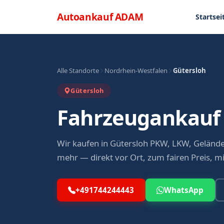
Direkt zum Inhalt
Menü
Autoankauf
ADAM
Startsei
Alle Standorte
Nordrhein-Westfalen
Gütersloh
Gütersloh
Fahrzeugankauf 
Wir kaufen in Gütersloh PKW, LKW, Geländ
mehr — direkt vor Ort, zum fairen Preis, m
+491744244443
WhatsApp