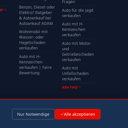
Kosten
Fragen
Benzin, Diesel oder
ge
Auto für die Jagd
Elektro? Ratgeber
verkaufen
& Autoankauf bei
Autoankauf ADAM
Auto mit H-
Kennzeichen
Wohnmobil mit
verkaufen
Wasser- oder
Hagelschaden
Auto mit Motor-
verkaufen
und
Getriebeschaden
Auto mit H-
verkaufen
Kennzeichen
verkaufen | Faire
Auto mit
Bewertung
Unfallschaden
verkaufen
Alle FAQ
Impressum
Datenschutz
Nur Notwendige
Alle akzeptieren
Kontaktformular