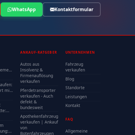
WhatsApp
Kontaktformular
ANKAUF-RATGEBER
UNTERNEHMEN
Autos aus
Fahrzeug
lemen
Insolvenz &
verkaufen
Firmenauflösung
Blog
oder
verkaufen
kaufen:
Standorte
rt mit
Pferdetransporter
e?
verkaufen - Auch
Leistungen
defekt &
t
Kontakt
bundesweit
te:
delle
Apothekenfahrzeug
FAQ
?
verkaufen | Ankauf
em
von
ung:
Allgemeine
Botenfahrzeugen