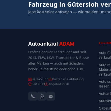
Fahrzeug in Gütersloh ve
Jetzt kostenlos anfragen — wir melden uns sc
Autoankauf
ADAM
LEISTU
Professioneller Fahrzeugankauf seit
Auto fü
verkau
2013. PKW, LKW, Transporter & Busse
aller Marken — auch mit Schäden,
Auto mi
hoher Laufleistung oder ohne TÜV.
Motors
verkau
Barzahlung
Kostenlose Abholung
Auto sc
Seit 2013
Angebot in 2h
lassen
Autoan
Autove
Gabelst