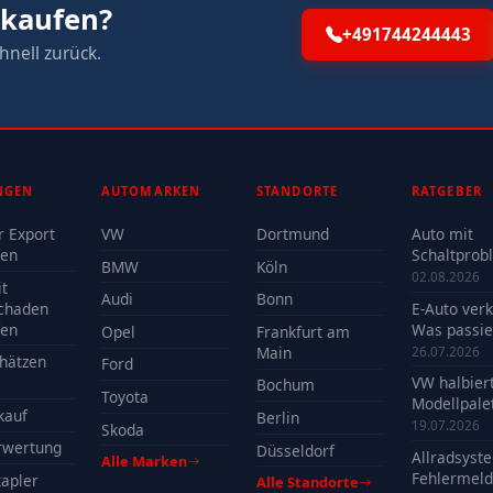
rkaufen?
+491744244443
hnell zurück.
NGEN
AUTOMARKEN
STANDORTE
RATGEBER
r Export
VW
Dortmund
Auto mit
fen
Schaltprob
BMW
Köln
verkaufen -
02.08.2026
t
Reparatur 
Audi
Bonn
chaden
E-Auto ver
Verkauf?
fen
Was passie
Opel
Frankfurt am
der Batteri
Main
26.07.2026
hätzen
Ford
VW halbier
Bochum
Toyota
Modellpalet
kauf
Berlin
Welche Mo
19.07.2026
Skoda
profitieren
rwertung
Düsseldorf
Allradsyst
Alle Marken
Fehlermeld
apler
Alle Standorte