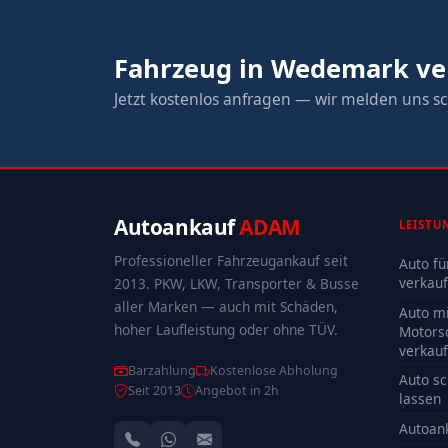
Fahrzeug in Wedemark ve
Jetzt kostenlos anfragen — wir melden uns sc
Autoankauf
ADAM
LEISTU
Professioneller Fahrzeugankauf seit
Auto fü
verkau
2013. PKW, LKW, Transporter & Busse
aller Marken — auch mit Schäden,
Auto mi
hoher Laufleistung oder ohne TÜV.
Motors
verkau
Barzahlung
Kostenlose Abholung
Auto sc
Seit 2013
Angebot in 2h
lassen
Autoan