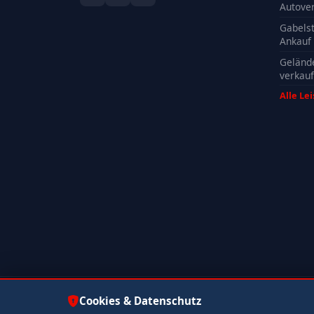
Autove
Gabelst
Ankauf
Geländ
verkau
Alle Le
© 2026 Autoankauf ADAM. Alle Rechte vorbehalten.
Cookies & Datenschutz