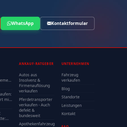
WhatsApp
Kontaktformular
ANKAUF-RATGEBER
UNTERNEHMEN
Autos aus
Fahrzeug
lemen
Insolvenz &
verkaufen
Firmenauflösung
Blog
oder
verkaufen
kaufen:
Standorte
rt mit
Pferdetransporter
e?
verkaufen - Auch
Leistungen
defekt &
t
Kontakt
bundesweit
te:
delle
Apothekenfahrzeug
FAQ