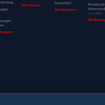
profitieren
rwertung
Düsseldorf
Allradsyst
Alle Marken
Fehlermeld
apler
Alle Standorte
Ursachen, 
12.07.2026
& Tipps
Alle Beiträ
ewagen
fen
istungen