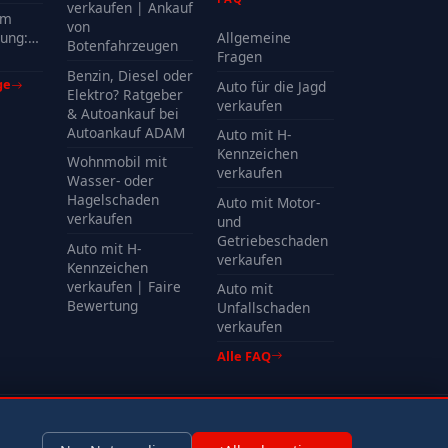
?
verkaufen | Ankauf
em
von
ung:
Allgemeine
Botenfahrzeugen
Kosten
Fragen
Benzin, Diesel oder
ge
Auto für die Jagd
Elektro? Ratgeber
verkaufen
& Autoankauf bei
Autoankauf ADAM
Auto mit H-
Kennzeichen
Wohnmobil mit
verkaufen
Wasser- oder
Hagelschaden
Auto mit Motor-
verkaufen
und
Getriebeschaden
Auto mit H-
verkaufen
Kennzeichen
verkaufen | Faire
Auto mit
Bewertung
Unfallschaden
verkaufen
Alle FAQ
Impressum
Datenschutz