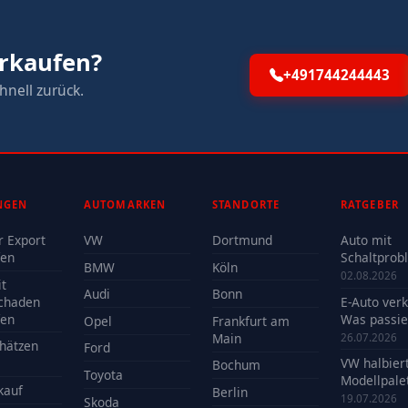
rkaufen?
+491744244443
hnell zurück.
NGEN
AUTOMARKEN
STANDORTE
RATGEBER
r Export
VW
Dortmund
Auto mit
fen
Schaltprob
BMW
Köln
verkaufen -
02.08.2026
t
Reparatur 
Audi
Bonn
chaden
E-Auto ver
Verkauf?
fen
Was passie
Opel
Frankfurt am
der Batteri
Main
26.07.2026
hätzen
Ford
VW halbier
Bochum
Toyota
Modellpalet
kauf
Berlin
Welche Mo
19.07.2026
Skoda