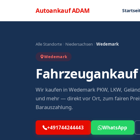
Direkt zum Inhalt
Menü
Autoankauf
ADAM
Startsei
Alle Standorte
Niedersachsen
Wedemark
Wedemark
Fahrzeugankauf
Wir kaufen in Wedemark PKW, LKW, Geländ
und mehr — direkt vor Ort, zum fairen Preis
Barauszahlung.
+491744244443
WhatsApp