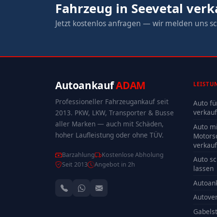
Fahrzeug in Seevetal ver
Jetzt kostenlos anfragen — wir melden uns sc
Autoankauf
ADAM
LEISTU
Professioneller Fahrzeugankauf seit
Auto fü
verkau
2013. PKW, LKW, Transporter & Busse
aller Marken — auch mit Schäden,
Auto mi
hoher Laufleistung oder ohne TÜV.
Motors
verkau
Barzahlung
Kostenlose Abholung
Auto sc
Seit 2013
Angebot in 2h
lassen
Autoan
Autove
Gabelst