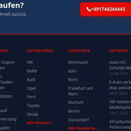
kaufen?
+491744244443
hnell zurück.
NGEN
AUTOMARKEN
STANDORTE
RATGEBER
r Export
VW
Dortmund
Auto mit
fen
Schaltprob
BMW
Köln
verkaufen -
02.08.2026
t
Reparatur 
Audi
Bonn
chaden
E-Auto ver
Verkauf?
fen
Was passie
Opel
Frankfurt am
der Batteri
Main
26.07.2026
hätzen
Ford
VW halbier
Bochum
Toyota
Modellpalet
kauf
Berlin
Welche Mo
19.07.2026
Skoda
profitieren
rwertung
Düsseldorf
Allradsyst
Alle Marken
Fehlermeld
apler
Alle Standorte