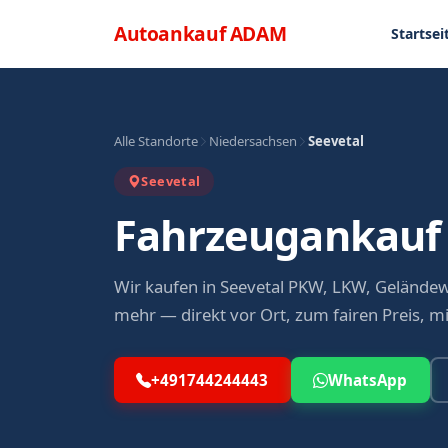
Direkt zum Inhalt
Menü
Autoankauf
ADAM
Startsei
Alle Standorte
Niedersachsen
Seevetal
Seevetal
Fahrzeugankauf 
Wir kaufen in Seevetal PKW, LKW, Gelände
mehr — direkt vor Ort, zum fairen Preis, m
+491744244443
WhatsApp