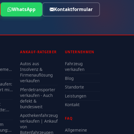
WhatsApp
Kontaktformular
ANKAUF-RATGEBER
UNTERNEHMEN
Autos aus
Fahrzeug
lemen
Insolvenz &
verkaufen
Firmenauflösung
Blog
oder
verkaufen
kaufen:
Standorte
rt mit
Pferdetransporter
e?
verkaufen - Auch
Leistungen
defekt &
t
Kontakt
bundesweit
te:
delle
Apothekenfahrzeug
FAQ
?
verkaufen | Ankauf
em
von
ung:
Allgemeine
Botenfahrzeugen