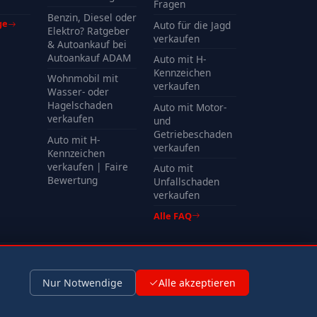
Kosten
Fragen
Benzin, Diesel oder
ge
Auto für die Jagd
Elektro? Ratgeber
verkaufen
& Autoankauf bei
Autoankauf ADAM
Auto mit H-
Kennzeichen
Wohnmobil mit
verkaufen
Wasser- oder
Hagelschaden
Auto mit Motor-
verkaufen
und
Getriebeschaden
Auto mit H-
verkaufen
Kennzeichen
verkaufen | Faire
Auto mit
Bewertung
Unfallschaden
verkaufen
Alle FAQ
Impressum
Datenschutz
Nur Notwendige
Alle akzeptieren
Kontaktformular