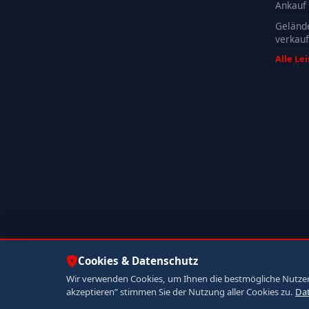
Ankauf
Geländ
verkau
Alle Le
© 2026 Autoankauf ADAM. Alle Rechte vorbehalten.
Cookies & Datenschutz
Wir verwenden Cookies, um Ihnen die bestmögliche Nutzerer
akzeptieren” stimmen Sie der Nutzung aller Cookies zu.
Da
Jetzt anrufen