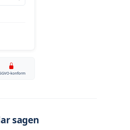
SGVO-konform
lar sagen