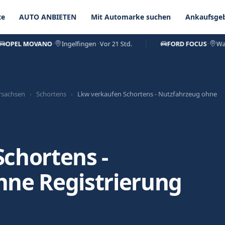
te
AUTO ANBIETEN
Mit Automarke suchen
Ankaufsgeb
EL MOVANO
·
Ingelfingen
·
Vor 21 Std.
FORD FOCUS
·
Walder
rsachsen
›
Schortens
›
Lkw verkaufen Schortens - Nutzfahrzeug ohne
chortens -
hne Registrierung