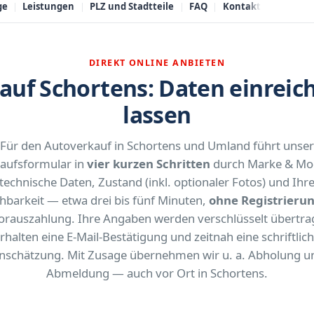
ge
Leistungen
PLZ und Stadtteile
FAQ
Kontakt
DIREKT ONLINE ANBIETEN
f Schortens: Daten einreic
lassen
Für den Autoverkauf in Schortens und Umland führt unser
aufsformular in
vier kurzen Schritten
durch Marke & Mod
technische Daten, Zustand (inkl. optionaler Fotos) und Ihr
chbarkeit — etwa drei bis fünf Minuten,
ohne Registrieru
orauszahlung. Ihre Angaben werden verschlüsselt übertrag
rhalten eine E-Mail-Bestätigung und zeitnah eine schriftlic
inschätzung. Mit Zusage übernehmen wir u. a. Abholung u
Abmeldung — auch vor Ort in Schortens.