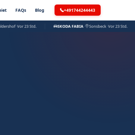
+491744244443
iet
FAQs
Blog
shof
·
Vor 23 Std.
SKODA FABIA
·
Sonsbeck
·
Vor 23 Std.