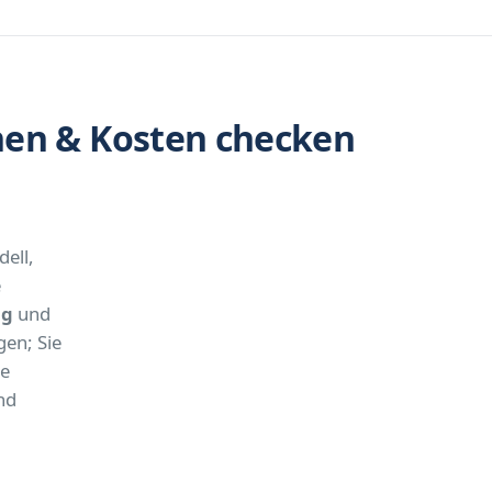
hen & Kosten checken
ell,
e
ng
und
en; Sie
he
nd