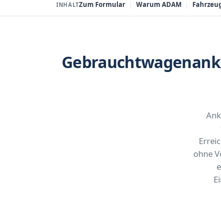
Zum Formular
Warum ADAM
Fahrzeu
INHALT
Gebrauchtwagenankau
Ank
Errei
ohne V
e
E