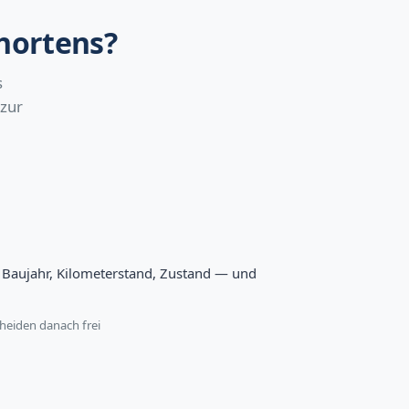
chortens?
s
 zur
l, Baujahr, Kilometerstand, Zustand — und
heiden danach frei