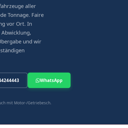
ahrzeuge aller
ede Tonnage. Faire
g vor Ort. In
 Abwicklung,
Übergabe und wir
uständigen
44244443
WhatsApp
uch mit Motor-/Getriebesch.