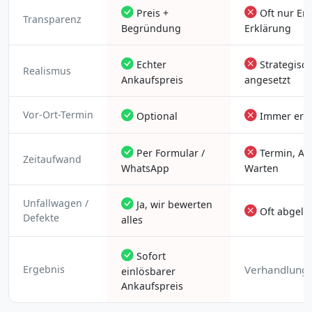
Preis +
Oft nur En
Transparenz
Begründung
Erklärung
Echter
Strategisch
Realismus
Ankaufspreis
angesetzt
Vor-Ort-Termin
Optional
Immer erfo
Per Formular /
Termin, Anf
Zeitaufwand
WhatsApp
Warten
Unfallwagen /
Ja, wir bewerten
Oft abgele
Defekte
alles
Sofort
Ergebnis
Verhandlungs
einlösbarer
Ankaufspreis