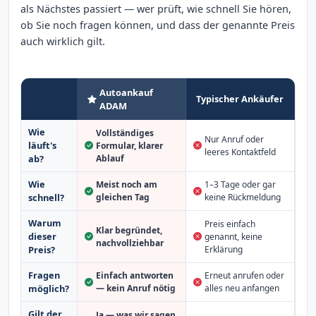
als Nächstes passiert — wer prüft, wie schnell Sie hören,
ob Sie noch fragen können, und dass der genannte Preis
auch wirklich gilt.
Autoankauf
Typischer Ankäufer
ADAM
Wie
Vollständiges
Nur Anruf oder
läuft's
Formular, klarer
leeres Kontaktfeld
Ablauf
ab?
Wie
Meist noch am
1–3 Tage oder gar
schnell?
gleichen Tag
keine Rückmeldung
Warum
Preis einfach
Klar begründet,
dieser
genannt, keine
nachvollziehbar
Erklärung
Preis?
Fragen
Einfach antworten
Erneut anrufen oder
möglich?
— kein Anruf nötig
alles neu anfangen
Gilt der
Ja — was wir sagen,