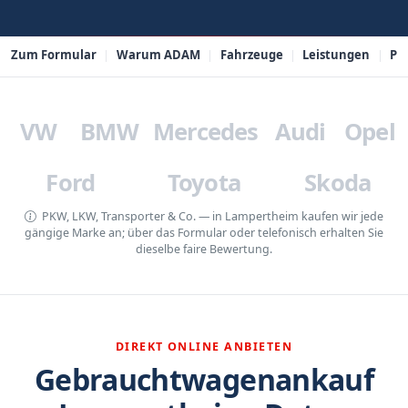
Zum Formular
Warum ADAM
Fahrzeuge
Leistungen
PL
VW
BMW
Mercedes
Audi
Opel
Ford
Toyota
Skoda
PKW, LKW, Transporter & Co. — in Lampertheim kaufen wir jede
gängige Marke an; über das Formular oder telefonisch erhalten Sie
dieselbe faire Bewertung.
DIREKT ONLINE ANBIETEN
Gebrauchtwagenankauf