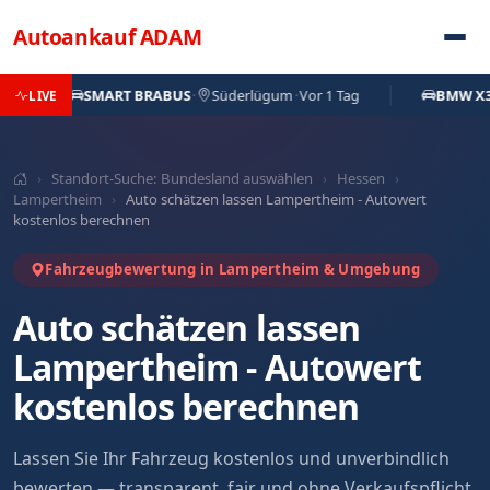
Direkt zum Inhalt
Autoankauf
ADAM
SMART BRABUS
·
Süderlügum
·
Vor 1 Tag
BMW X3
·
Sp
LIVE
›
Standort-Suche: Bundesland auswählen
›
Hessen
›
Lampertheim
›
Auto schätzen lassen Lampertheim - Autowert
kostenlos berechnen
Fahrzeugbewertung in Lampertheim & Umgebung
Auto schätzen lassen
Lampertheim - Autowert
kostenlos berechnen
Lassen Sie Ihr Fahrzeug kostenlos und unverbindlich
bewerten — transparent, fair und ohne Verkaufspflicht.