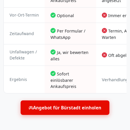
Ankaufspreis
angesetzt
Vor-Ort-Termin
Optional
Immer erfo
Per Formular /
Termin, Anf
Zeitaufwand
WhatsApp
Warten
Unfallwagen /
Ja, wir bewerten
Oft abgele
Defekte
alles
Sofort
Ergebnis
Verhandlungs
einlösbarer
Ankaufspreis
Angebot für Bürstadt einholen