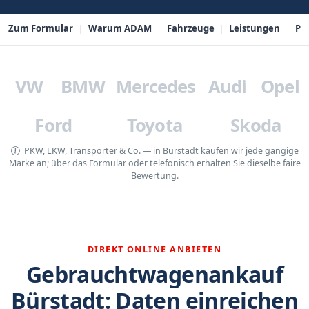
Zum Formular
Warum ADAM
Fahrzeuge
Leistungen
PL
VW
BMW
Mercedes
Audi
Opel
Ford
Toyota
Skoda
PKW, LKW, Transporter & Co. — in Bürstadt kaufen wir jede gängige
Marke an; über das Formular oder telefonisch erhalten Sie dieselbe faire
Bewertung.
DIREKT ONLINE ANBIETEN
Gebrauchtwagenankauf
Bürstadt: Daten einreichen