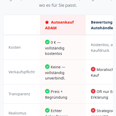
wo es für Sie passt.
Autoankauf
Bewertung b
ADAM
Autohändler
0 € —
Kostenlos, ab
Kosten
vollständig
Kaufdruck
kostenlos
Keine —
Moralische
Verkaufspflicht
vollständig
Kauf
unverbindl.
Preis +
Oft nur En
Transparenz
Begründung
Erklärung
Echter
Strategisch
Realismus