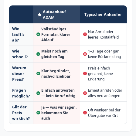
Autoankauf
Typischer Ankäufer
ADAM
Wie
Vollständiges
Nur Anruf oder
läuft's
Formular, klarer
leeres Kontaktfeld
Ablauf
ab?
Wie
Meist noch am
1–3 Tage oder gar
schnell?
gleichen Tag
keine Rückmeldung
Warum
Preis einfach
Klar begründet,
dieser
genannt, keine
nachvollziehbar
Erklärung
Preis?
Fragen
Einfach antworten
Erneut anrufen oder
möglich?
— kein Anruf nötig
alles neu anfangen
Gilt der
Ja — was wir sagen,
Oft weniger bei der
Preis
bekommen Sie
Übergabe vor Ort
auch
wirklich?