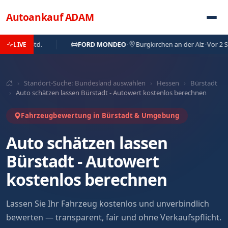
Direkt zum Inhalt
Autoankauf
ADAM
r 1 Std.
FORD MONDEO
·
Burgkirchen an der Alz
·
Vor 2 Std.
LIVE
›
Standort-Suche: Bundesland auswählen
›
Hessen
›
Bürstadt
›
Auto schätzen lassen Bürstadt - Autowert kostenlos berechnen
Fahrzeugbewertung in Bürstadt & Umgebung
Auto schätzen lassen
Bürstadt - Autowert
kostenlos berechnen
Lassen Sie Ihr Fahrzeug kostenlos und unverbindlich
bewerten — transparent, fair und ohne Verkaufspflicht.