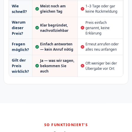
Wie
Meist noch am
1–3 Tage oder gar
schnell?
gleichen Tag
keine Rückmeldung
Warum
Preis einfach
Klar begründet,
dieser
genannt, keine
nachvollziehbar
Erklärung
Preis?
Fragen
Einfach antworten
Erneut anrufen oder
möglich?
— kein Anruf nötig
alles neu anfangen
Gilt der
Ja — was wir sagen,
Oft weniger bei der
Preis
bekommen Sie
Übergabe vor Ort
auch
wirklich?
SO FUNKTIONIERT'S