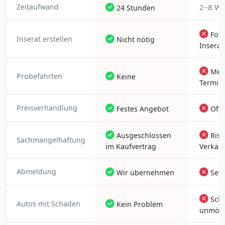
Zeitaufwand
2–8 W
24 Stunden
Foto
Inserat erstellen
Nicht nötig
Insera
Meh
Probefahrten
Keine
Termin
Preisverhandlung
Festes Angebot
Oft
Ausgeschlossen
Risi
Sachmängelhaftung
im Kaufvertrag
Verkäu
Abmeldung
Wir übernehmen
Selb
Schw
Autos mit Schaden
Kein Problem
unmögl