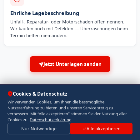
Ehrliche Lagebeschreibung
Unfall-, Reparatur- oder Motorschaden offen nennen.
Wir kaufen auch mit Defekten — Überraschungen beim
Termin helfen niemandem.
Jetzt Unterlagen senden
Cookies & Datenschutz
Wir verwenden Cookies, um Ihnen die bestmögliche
Nutzererfahrung zu bieten und unseren Service stetig zu
IHRE BEDENKEN — UNSERE ANTWORTEN
verbessern. Mit “Alle akzeptieren” stimmen Sie der Nutzung aller
Cookies zu.
Datenschutzerklärung
Was Sie wissen sollten,
Nur Notwendige
Alle akzeptieren
bevor Sie verkaufen in