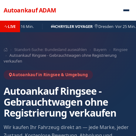
Direkt zum Inhalt
Autoankauf
ADAM
g
·
Vor 16 Min.
CHRYSLER VOYAGER
·
Dresden
·
Vor 25 Min.
LIVE
›
Standort-Suche: Bundesland auswählen
›
Bayern
›
Ringsee
›
Autoankauf Ringsee - Gebrauchtwagen ohne Registrierung
verkaufen
Autoankauf in Ringsee & Umgebung
Autoankauf Ringsee -
Gebrauchtwagen ohne
Registrierung verkaufen
Wir kaufen Ihr Fahrzeug direkt an — jede Marke, jeder
Zustand. Kostenlose Bewertung, Abholung und