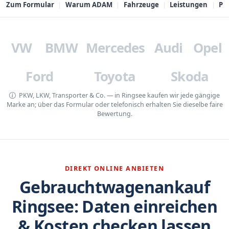
Zum Formular
Warum ADAM
Fahrzeuge
Leistungen
PL
VW
BMW
Mercedes
Audi
Opel
Ford
Toyota
Skoda
PKW, LKW, Transporter & Co. — in Ringsee kaufen wir jede gängige
Marke an; über das Formular oder telefonisch erhalten Sie dieselbe faire
Bewertung.
DIREKT ONLINE ANBIETEN
Gebrauchtwagenankauf
Ringsee: Daten einreichen
& Kosten checken lassen