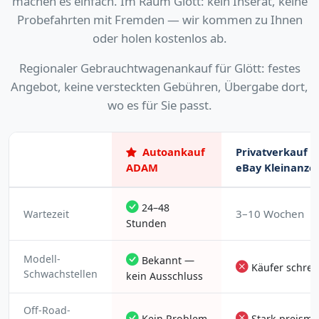
machen es einfach. Im Raum Glött: kein Inserat, keine
Probefahrten mit Fremden — wir kommen zu Ihnen
oder holen kostenlos ab.
Regionaler Gebrauchtwagenankauf für Glött: festes
Angebot, keine versteckten Gebühren, Übergabe dort,
wo es für Sie passt.
Autoankauf
Privatverkauf (
ADAM
eBay Kleinanze
24–48
3–10 Wochen
Wartezeit
Stunden
Modell-
Bekannt —
Käufer schrec
Schwachstellen
kein Ausschluss
Off-Road-
Kein Problem
Stark preismi