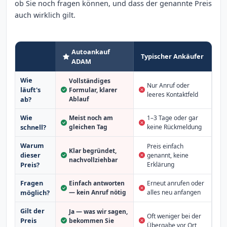
ob Sie noch fragen können, und dass der genannte Preis
auch wirklich gilt.
Autoankauf
Typischer Ankäufer
ADAM
Wie
Vollständiges
Nur Anruf oder
läuft's
Formular, klarer
leeres Kontaktfeld
Ablauf
ab?
Wie
Meist noch am
1–3 Tage oder gar
schnell?
gleichen Tag
keine Rückmeldung
Warum
Preis einfach
Klar begründet,
dieser
genannt, keine
nachvollziehbar
Erklärung
Preis?
Fragen
Einfach antworten
Erneut anrufen oder
möglich?
— kein Anruf nötig
alles neu anfangen
Gilt der
Ja — was wir sagen,
Oft weniger bei der
Preis
bekommen Sie
Übergabe vor Ort