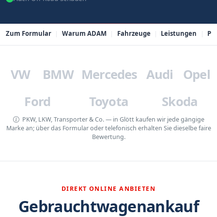
Zum Formular
Warum ADAM
Fahrzeuge
Leistungen
PL
VW
BMW
Mercedes
Audi
Opel
Ford
Toyota
Skoda
PKW, LKW, Transporter & Co. — in Glött kaufen wir jede gängige
Marke an; über das Formular oder telefonisch erhalten Sie dieselbe faire
Bewertung.
DIREKT ONLINE ANBIETEN
Gebrauchtwagenankauf