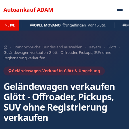
Direkt zum Inhalt
Autoankauf
ADAM
.
OPEL MOVANO
·
Ingelfingen
·
Vor 15 Std.
FORD F
LIVE
›
Standort-Suche: Bundesland auswählen
›
Bayern
›
Glött
›
Geländewagen verkaufen Glött - Offroader, Pickups, SUV ohne
Registrierung verkaufen
Geländewagen-Verkauf in Glött & Umgebung
Geländewagen verkaufen
Glött - Offroader, Pickups,
SUV ohne Registrierung
verkaufen