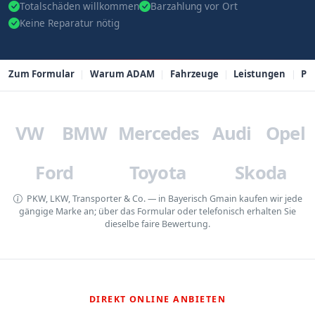
Totalschäden willkommen
Barzahlung vor Ort
Keine Reparatur nötig
Zum Formular
Warum ADAM
Fahrzeuge
Leistungen
PL
VW
BMW
Mercedes
Audi
Opel
Ford
Toyota
Skoda
PKW, LKW, Transporter & Co. — in Bayerisch Gmain kaufen wir jede
gängige Marke an; über das Formular oder telefonisch erhalten Sie
dieselbe faire Bewertung.
DIREKT ONLINE ANBIETEN