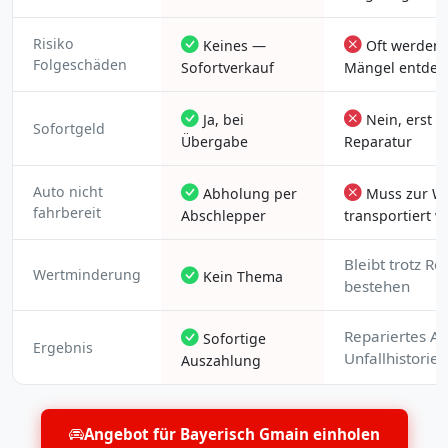
Risiko
Keines —
Oft werden
Folgeschäden
Sofortverkauf
Mängel entdec
Ja, bei
Nein, erst n
Sofortgeld
Übergabe
Reparatur
Auto nicht
Abholung per
Muss zur We
fahrbereit
Abschlepper
transportiert 
Bleibt trotz Re
Wertminderung
Kein Thema
bestehen
Repariertes Au
Sofortige
Ergebnis
Unfallhistorie
Auszahlung
Angebot für Bayerisch Gmain einholen