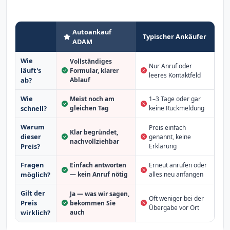
Autoankauf
Typischer Ankäufer
ADAM
Wie
Vollständiges
Nur Anruf oder
läuft's
Formular, klarer
leeres Kontaktfeld
Ablauf
ab?
Wie
Meist noch am
1–3 Tage oder gar
schnell?
gleichen Tag
keine Rückmeldung
Warum
Preis einfach
Klar begründet,
dieser
genannt, keine
nachvollziehbar
Erklärung
Preis?
Fragen
Einfach antworten
Erneut anrufen oder
möglich?
— kein Anruf nötig
alles neu anfangen
Gilt der
Ja — was wir sagen,
Oft weniger bei der
Preis
bekommen Sie
Übergabe vor Ort
auch
wirklich?