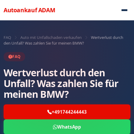
Direkt zum Inhalt
Autoankauf
ADAM
FAQ
Auto mit Unfallschaden verkaufen
Wertverlust durch
den Unfall? Was zahlen Sie für meinen BMW?
FAQ
Wertverlust durch den
Unfall? Was zahlen Sie für
meinen BMW?
+491744244443
WhatsApp