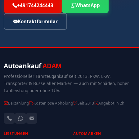
+491744244443
WhatsApp
Kontaktformular
Autoankauf
ADAM
Professioneller Fahrzeugankauf seit 2013. PKW, LKW,
Transporter & Busse aller Marken — auch mit Schäden, hoher
Laufleistung oder ohne TÜV.
Barzahlung
Kostenlose Abholung
Seit 2013
Angebot in 2h
LEISTUNGEN
AUTOMARKEN