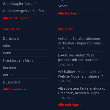
Gabelstapler Ankauf
Skoda
Geländewagen verkaufen
Alle Marken
Alle Leistungen
STANDORTE
RATGEBER
Dortmund
Auto mit Schaltproblemen
verkaufen - Reparatur oder
Köln
Verkauf?
02.08.2026
Bonn
E-Auto verkaufen: Was
passiert mit der Batterie?
Frankfurt am Main
26.07.2026
Bochum
VW halbiert Modellpalette:
Berlin
Welche Modelle profitieren?
19.07.2026
Düsseldorf
Allradsystem Fehlermeldung:
Alle Standorte
Ursachen, Kosten & Tipps
12.07.2026
Alle Beiträge