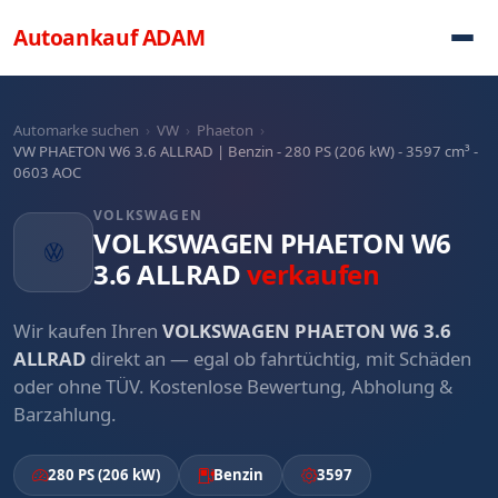
Direkt zum Inhalt
Autoankauf
ADAM
Automarke suchen
›
VW
›
Phaeton
›
VW PHAETON W6 3.6 ALLRAD | Benzin - 280 PS (206 kW) - 3597 cm³ -
0603 AOC
VOLKSWAGEN
VOLKSWAGEN PHAETON W6
3.6 ALLRAD
verkaufen
Wir kaufen Ihren
VOLKSWAGEN PHAETON W6 3.6
ALLRAD
direkt an — egal ob fahrtüchtig, mit Schäden
oder ohne TÜV. Kostenlose Bewertung, Abholung &
Barzahlung.
280 PS (206 kW)
Benzin
3597