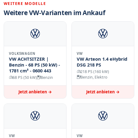
WEITERE MODELLE
Marktnachfrage
: Der VW Amarok ist als
Weitere VW-Varianten im Ankauf
Jagdfahrzeug beliebt, was sich positiv auf den
Verkaufspreis auswirkt.
Technischer Zustand
: Motor,
Automatikgetriebe, Bremsen, Reifenprofil und
eventuelle Mängel beeinflussen den Preis
erheblich.
VOLKSWAGEN
VW
Unfallhistorie
: Unfallfreie Fahrzeuge erzielen
VW ACHTSITZER |
VW Arteon 1.4 eHybrid
höhere Ankaufspreise als Wagen mit
Benzin - 68 PS (50 kW) -
DSG 218 PS
1781 cm³ - 0600 443
Vorschäden.
218 PS (160 kW)
Benzin, Elektro
68 PS (50 kW)
Benzin
Anzahl der Vorbesitzer
: Ein
wenig
gefahrenes und gepflegtes Fahrzeug aus
Jetzt anbieten →
Jetzt anbieten →
erster Hand
ist wertstabiler.
Jagdfahrzeug verkaufen? So
einfach geht’s!
✔
Unverbindliche Preisbewertung
online
,
per
WhatsApp
oder
Telefon
VW
VW