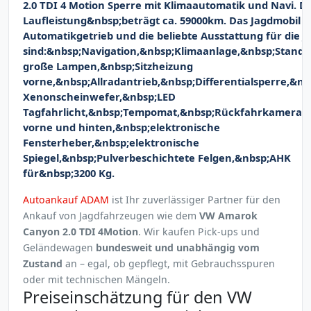
2.0 TDI 4 Motion Sperre mit Klimaautomatik und Navi. Di
Laufleistung&nbsp;beträgt ca. 59000km. Das Jagdmobil ha
Automatikgetrieb und die beliebte Ausstattung für die J
sind:&nbsp;Navigation,&nbsp;Klimaanlage,&nbsp;Standh
große Lampen,&nbsp;Sitzheizung
vorne,&nbsp;Allradantrieb,&nbsp;Differentialsperre,&nb
Xenonscheinwefer,&nbsp;LED
Tagfahrlicht,&nbsp;Tempomat,&nbsp;Rückfahrkamera,
vorne und hinten,&nbsp;elektronische
Fensterheber,&nbsp;elektronische
Spiegel,&nbsp;Pulverbeschichtete Felgen,&nbsp;AHK
für&nbsp;3200 Kg.
Autoankauf ADAM
ist Ihr zuverlässiger Partner für den
Ankauf von Jagdfahrzeugen wie dem
VW Amarok
Canyon 2.0 TDI 4Motion
. Wir kaufen Pick-ups und
Geländewagen
bundesweit und unabhängig vom
Zustand
an – egal, ob gepflegt, mit Gebrauchsspuren
oder mit technischen Mängeln.
Preiseinschätzung für den VW