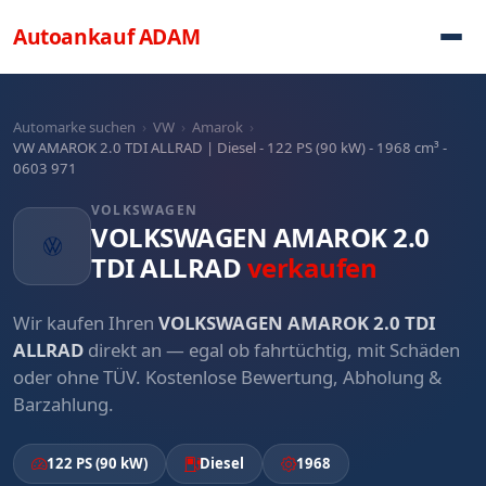
Direkt zum Inhalt
Autoankauf
ADAM
Automarke suchen
›
VW
›
Amarok
›
VW AMAROK 2.0 TDI ALLRAD | Diesel - 122 PS (90 kW) - 1968 cm³ -
0603 971
VOLKSWAGEN
VOLKSWAGEN AMAROK 2.0
TDI ALLRAD
verkaufen
Wir kaufen Ihren
VOLKSWAGEN AMAROK 2.0 TDI
ALLRAD
direkt an — egal ob fahrtüchtig, mit Schäden
oder ohne TÜV. Kostenlose Bewertung, Abholung &
Barzahlung.
122 PS (90 kW)
Diesel
1968