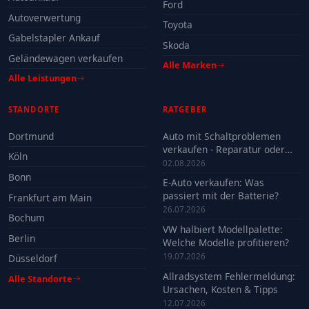
Ford
Autoverwertung
Toyota
Gabelstapler Ankauf
Skoda
Geländewagen verkaufen
Alle Marken
Alle Leistungen
STANDORTE
RATGEBER
Dortmund
Auto mit Schaltproblemen
verkaufen - Reparatur oder
Köln
Verkauf?
02.08.2026
Bonn
E-Auto verkaufen: Was
passiert mit der Batterie?
Frankfurt am Main
26.07.2026
Bochum
VW halbiert Modellpalette:
Berlin
Welche Modelle profitieren?
19.07.2026
Düsseldorf
Allradsystem Fehlermeldung:
Alle Standorte
Ursachen, Kosten & Tipps
12.07.2026