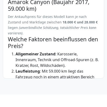
Amarok Canyon (Baujahr 2017,
59.000 km)
Der Ankaufspreis für dieses Modell kann je nach
Zustand und Marktlage zwischen
18.000 € und 28.000 €
liegen
(unverbindliche Schätzung, tatsächlicher Preis kann
variieren)
.
Welche Faktoren beeinflussen den
Preis?
Allgemeiner Zustand
: Karosserie,
Innenraum, Technik und Offroad-Spuren (z. B.
Kratzer, Rost, Wildschäden).
Laufleistung
: Mit 59.000 km liegt das
Fahrzeug noch in einem attraktiven Bereich
für den Weiterverkauf.
Ausstattung
: Jagdspezifische Extras wie
Allrad, Differentialsperre, Standheizung,
Xenon-Scheinwerfer und
Anhängerkupplung
steigern den Wert.