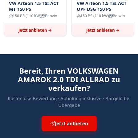
✔
Schneller Ankauf & kostenlose Abholung
VW Arteon 1.5 TSI ACT
VW Arteon 1.5 TSI ACT
MT 150 PS
OPF DSG 150 PS
deutschlandweit
150 PS (110 kW)
Benzin
150 PS (110 kW)
Benzin
✔
Sofortige Bezahlung
– sicher und unkompliziert
Mehr:
Försterauto verkaufen – auch mit Defekten an
Jetzt anbieten →
Jetzt anbieten →
Autoankauf ADAM
Bereit, Ihren VOLKSWAGEN
AMAROK 2.0 TDI ALLRAD zu
verkaufen?
Kostenlose Bewertung · Abholung inklusive · Bargeld bei
Übergabe
Jetzt anbieten