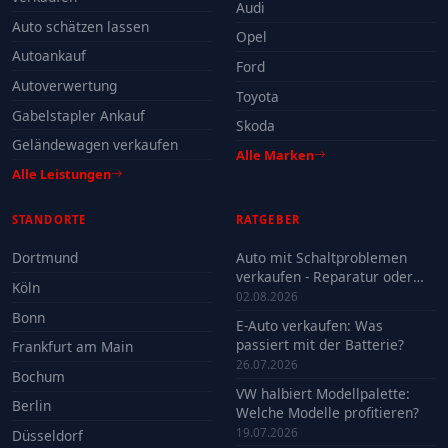
Audi
Auto schätzen lassen
Opel
Autoankauf
Ford
Autoverwertung
Toyota
Gabelstapler Ankauf
Skoda
Geländewagen verkaufen
Alle Marken
Alle Leistungen
STANDORTE
RATGEBER
Dortmund
Auto mit Schaltproblemen
verkaufen - Reparatur oder
Köln
Verkauf?
02.08.2026
Bonn
E-Auto verkaufen: Was
passiert mit der Batterie?
Frankfurt am Main
26.07.2026
Bochum
VW halbiert Modellpalette:
Berlin
Welche Modelle profitieren?
19.07.2026
Düsseldorf