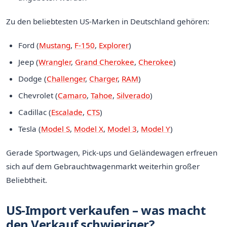
Zu den beliebtesten US-Marken in Deutschland gehören:
Ford (
Mustang
,
F-150
,
Explorer
)
Jeep (
Wrangler
,
Grand Cherokee
,
Cherokee
)
Dodge (
Challenger
,
Charger
,
RAM
)
Chevrolet (
Camaro
,
Tahoe
,
Silverado
)
Cadillac (
Escalade
,
CTS
)
Tesla (
Model S
,
Model X
,
Model 3
,
Model Y
)
Gerade Sportwagen, Pick-ups und Geländewagen erfreuen
sich auf dem Gebrauchtwagenmarkt weiterhin großer
Beliebtheit.
US-Import verkaufen – was macht
den Verkauf schwieriger?