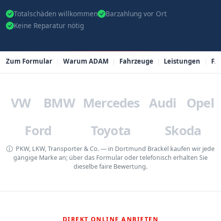
Totalschäden willkommen
Barzahlung vor Ort
Keine Reparatur nötig
Zum Formular
Warum ADAM
Fahrzeuge
Leistungen
FA
VW
BMW
Mercedes
Audi
Opel
Ford
Toyota
Skoda
PKW, LKW, Transporter & Co. — in Dortmund Brackel kaufen wir jede
gängige Marke an; über das Formular oder telefonisch erhalten Sie
dieselbe faire Bewertung.
DIREKT ONLINE ANBIETEN