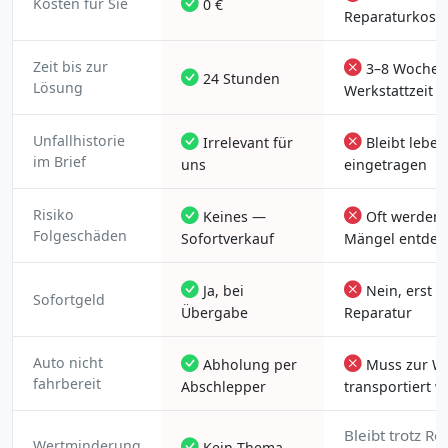
Kosten für Sie
0 €
Reparaturkost
Zeit bis zur
3–8 Wochen
24 Stunden
Lösung
Werkstattzeit
Unfallhistorie
Irrelevant für
Bleibt lebe
im Brief
uns
eingetragen
Risiko
Keines —
Oft werden
Folgeschäden
Sofortverkauf
Mängel entdec
Ja, bei
Nein, erst n
Sofortgeld
Übergabe
Reparatur
Auto nicht
Abholung per
Muss zur We
fahrbereit
Abschlepper
transportiert 
Bleibt trotz Re
Wertminderung
Kein Thema