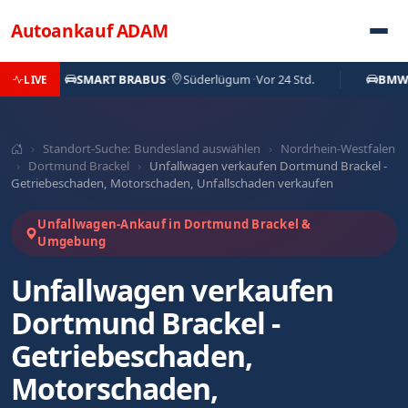
Direkt zum Inhalt
Autoankauf
ADAM
SMART BRABUS
·
Süderlügum
·
Vor 24 Std.
BMW X3
·
LIVE
›
Standort-Suche: Bundesland auswählen
›
Nordrhein-Westfalen
›
Dortmund Brackel
›
Unfallwagen verkaufen Dortmund Brackel -
Getriebeschaden, Motorschaden, Unfallschaden verkaufen
Unfallwagen-Ankauf in Dortmund Brackel &
Umgebung
Unfallwagen verkaufen
Dortmund Brackel -
Getriebeschaden,
Motorschaden,