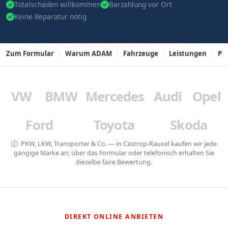
Totalschäden willkommen
Barzahlung vor Ort
Keine Reparatur nötig
Zum Formular
Warum ADAM
Fahrzeuge
Leistungen
PL
VW
BMW
Mercedes
Audi
Opel
Ford
Toyota
Skoda
PKW, LKW, Transporter & Co. — in Castrop-Rauxel kaufen wir jede
gängige Marke an; über das Formular oder telefonisch erhalten Sie
dieselbe faire Bewertung.
DIREKT ONLINE ANBIETEN