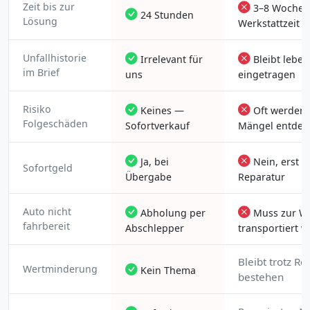
Zeit bis zur
3–8 Wochen
24 Stunden
Lösung
Werkstattzeit
Unfallhistorie
Irrelevant für
Bleibt lebe
im Brief
uns
eingetragen
Risiko
Keines —
Oft werden
Folgeschäden
Sofortverkauf
Mängel entdec
Ja, bei
Nein, erst n
Sofortgeld
Übergabe
Reparatur
Auto nicht
Abholung per
Muss zur We
fahrbereit
Abschlepper
transportiert 
Bleibt trotz Re
Wertminderung
Kein Thema
bestehen