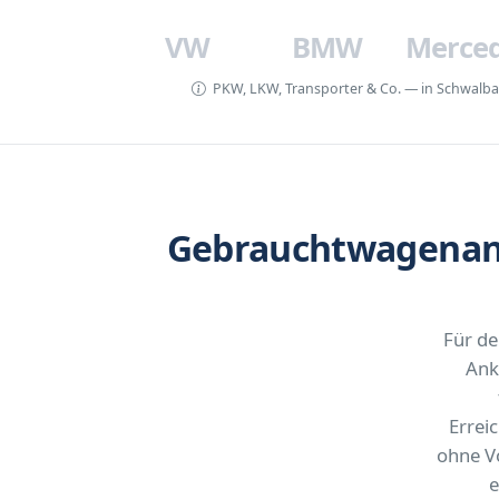
VW
BMW
Merce
PKW, LKW, Transporter & Co. — in Schwalbac
Gebrauchtwagenank
Für de
Ank
Errei
ohne V
e