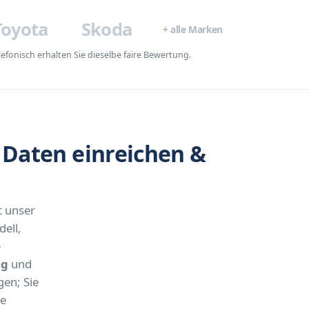
Toyota
Skoda
+ alle Marken
fonisch erhalten Sie dieselbe faire Bewertung.
Daten einreichen &
t unser
ell,
e
ng
und
en; Sie
he