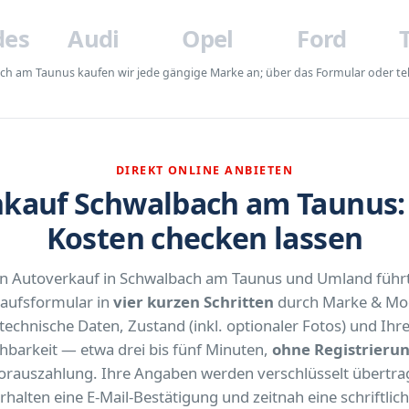
des
Audi
Opel
Ford
h am Taunus kaufen wir jede gängige Marke an; über das Formular oder tele
DIREKT ONLINE ANBIETEN
auf Schwalbach am Taunus: 
Kosten checken lassen
n Autoverkauf in Schwalbach am Taunus und Umland führ
aufsformular in
vier kurzen Schritten
durch Marke & Mod
technische Daten, Zustand (inkl. optionaler Fotos) und Ihr
chbarkeit — etwa drei bis fünf Minuten,
ohne Registrieru
orauszahlung. Ihre Angaben werden verschlüsselt übertrag
rhalten eine E-Mail-Bestätigung und zeitnah eine schriftlic