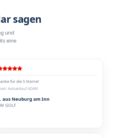
lar sagen
ng und
ts eine
anke für die 5 Sterne!
eam Autoankauf ADAM
S. aus Neuburg am Inn
VW GOLF