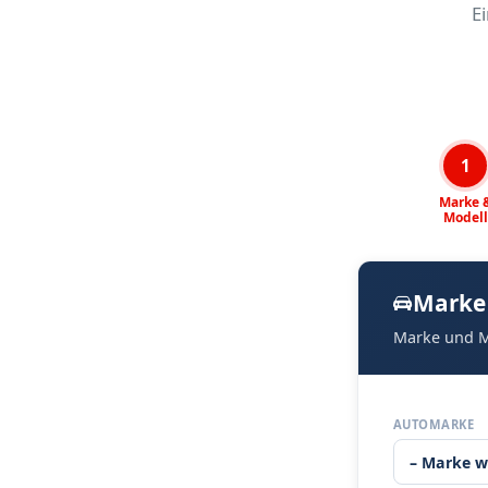
E
1
Marke 
Modell
Marke
Marke und M
AUTOMARKE