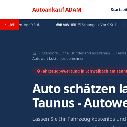
Direkt zum Inhalt
Menü
Autoankauf
ADAM
Startsei
erkusen
·
Vor 9 Std.
BMW 1ER
·
Schongau
·
Vor 9 Std.
LIVE
›
Standort-Suche: Bundesland auswählen
›
Hesse
Autowert kostenlos berechnen
Fahrzeugbewertung in Schwalbach am Tau
Auto schätzen 
Taunus - Autowe
Lassen Sie Ihr Fahrzeug kostenlos und