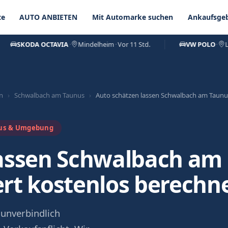
te
AUTO ANBIETEN
Mit Automarke suchen
Ankaufsgeb
SKODA OCTAVIA
·
Mindelheim
·
Vor 11 Std.
VW POLO
·
Lechbr
n
›
Schwalbach am Taunus
›
Auto schätzen lassen Schwalbach am Taunu
nus & Umgebung
lassen Schwalbach am
rt kostenlos berechn
 unverbindlich