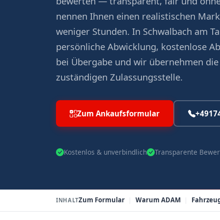
bewerten — transparent, fair und ohne
nennen Ihnen einen realistischen Mark
weniger Stunden. In Schwalbach am 
persönliche Abwicklung, kostenlose A
bei Übergabe und wir übernehmen die
zuständigen Zulassungsstelle.
Zum Ankaufsformular
+4917
Kostenlos & unverbindlich
Transparente Bewer
Zum Formular
Warum ADAM
Fahrzeu
INHALT