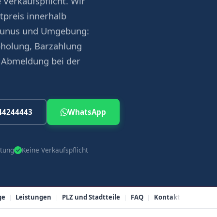
 Verkaufspflicht. Wir
tpreis innerhalb
Taunus und Umgebung:
bholung, Barzahlung
 Abmeldung bei der
44244443
WhatsApp
tung
Keine Verkaufspflicht
ge
Leistungen
PLZ und Stadtteile
FAQ
Kontakt