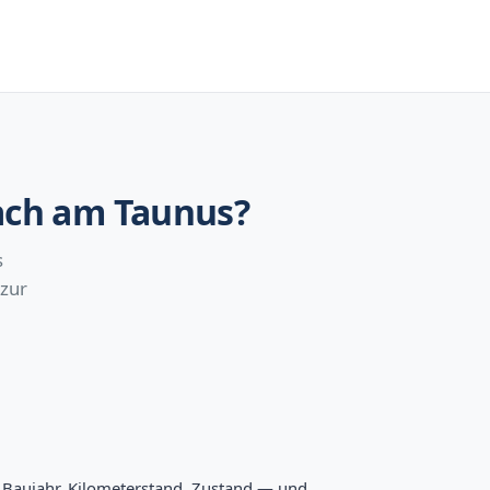
bach am Taunus?
s
 zur
l, Baujahr, Kilometerstand, Zustand — und