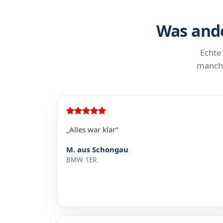
Was ande
Echte
manchm
„Alles war klar“
M. aus Schongau
BMW 1ER