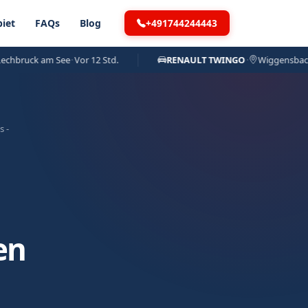
+491744244443
iet
FAQs
Blog
uck am See
·
Vor 12 Std.
RENAULT TWINGO
·
Wiggensbach
·
Vor
s -
en