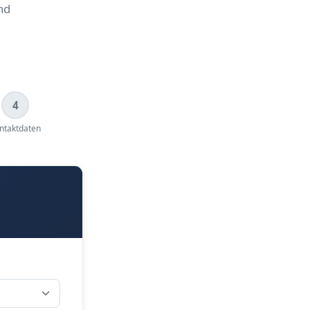
nd
4
ntaktdaten