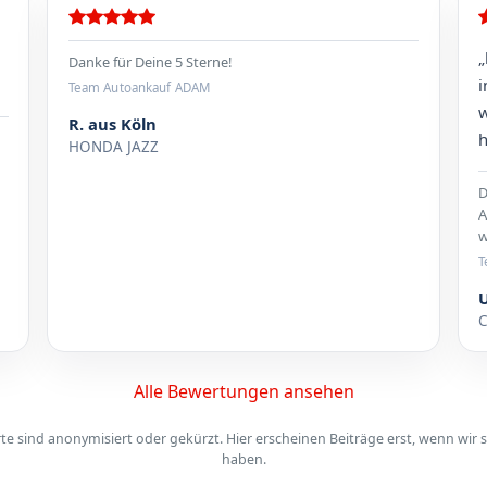
„
Danke für Deine 5 Sterne!
i
Team Autoankauf ADAM
w
R. aus Köln
h
HONDA JAZZ
D
A
w
T
C
Alle Bewertungen ansehen
 sind anonymisiert oder gekürzt. Hier erscheinen Beiträge erst, wenn wir s
haben.