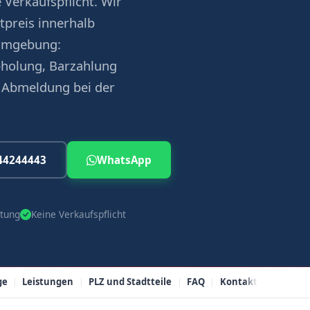
 Verkaufspflicht. Wir
tpreis innerhalb
 Umgebung:
bholung, Barzahlung
 Abmeldung bei der
44244443
WhatsApp
tung
Keine Verkaufspflicht
ge
Leistungen
PLZ und Stadtteile
FAQ
Kontakt