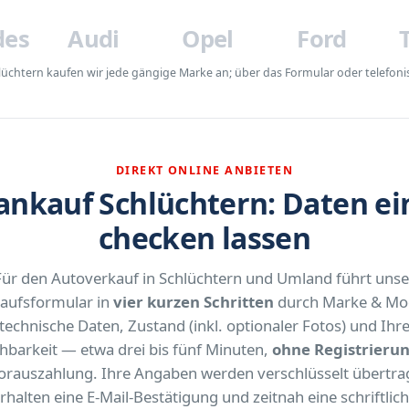
des
Audi
Opel
Ford
üchtern kaufen wir jede gängige Marke an; über das Formular oder telefonis
DIREKT ONLINE ANBIETEN
kauf Schlüchtern: Daten ei
checken lassen
Für den Autoverkauf in Schlüchtern und Umland führt unse
aufsformular in
vier kurzen Schritten
durch Marke & Mod
technische Daten, Zustand (inkl. optionaler Fotos) und Ihr
chbarkeit — etwa drei bis fünf Minuten,
ohne Registrieru
orauszahlung. Ihre Angaben werden verschlüsselt übertrag
rhalten eine E-Mail-Bestätigung und zeitnah eine schriftlic