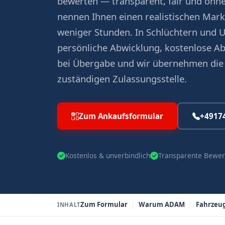
bewerten — transparent, fair und ohne
nennen Ihnen einen realistischen Mark
weniger Stunden. In Schlüchtern und
persönliche Abwicklung, kostenlose A
bei Übergabe und wir übernehmen die
zuständigen Zulassungsstelle.
Zum Ankaufsformular
+4917
Kostenlos & unverbindlich
Transparente Bewer
Zum Formular
Warum ADAM
Fahrzeu
INHALT