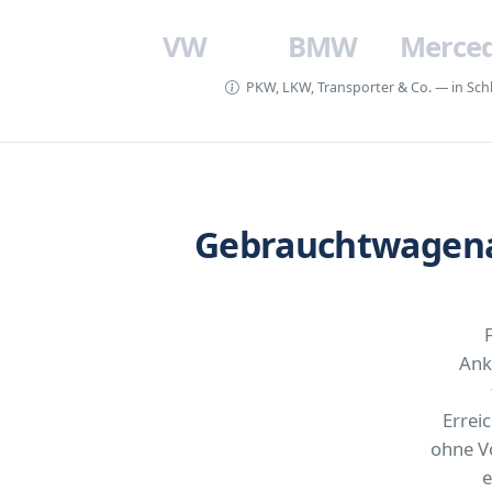
VW
BMW
Merce
PKW, LKW, Transporter & Co. — in Schl
Gebrauchtwagenan
Ank
Errei
ohne V
e