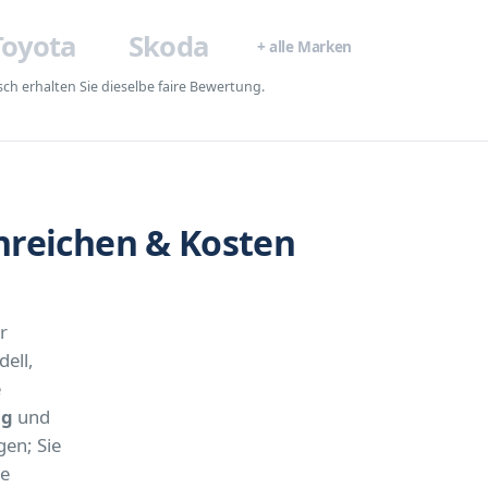
Toyota
Skoda
+ alle Marken
ch erhalten Sie dieselbe faire Bewertung.
nreichen & Kosten
r
ell,
e
ng
und
en; Sie
he