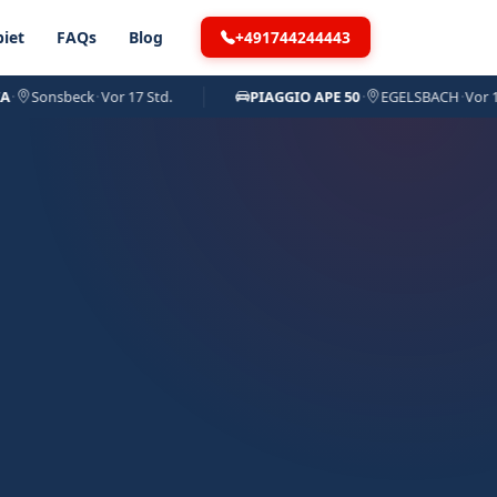
+491744244443
iet
FAQs
Blog
onsbeck
·
Vor 17 Std.
PIAGGIO APE 50
·
EGELSBACH
·
Vor 18 Std.