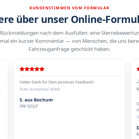
KUNDENSTIMMEN VOM FORMULAR
re über unser Online-Formu
 Rückmeldungen nach dem Ausfüllen: eine Sternebewertu
al ein kurzer Kommentar — von Menschen, die uns berei
Fahrzeuganfrage geschickt haben.
„
Vielen Dank für Dein positives Feedback!
s
Team Autoankauf ADAM
S. aus Bochum
D
VW GOLF
V
T
M