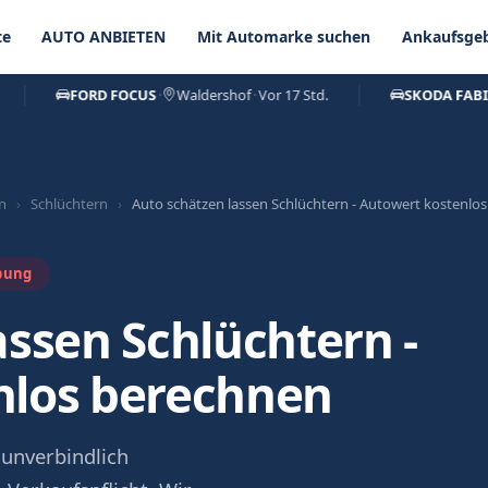
te
AUTO ANBIETEN
Mit Automarke suchen
Ankaufsgeb
FORD FOCUS
·
Waldershof
·
Vor 17 Std.
SKODA FABIA
·
S
n
›
Schlüchtern
›
Auto schätzen lassen Schlüchtern - Autowert kostenlos
bung
assen Schlüchtern -
nlos berechnen
 unverbindlich