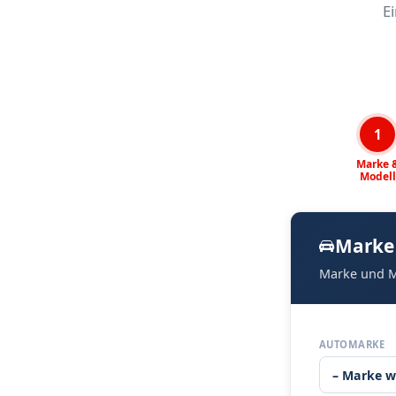
E
1
Marke 
Modell
Marke
Marke und M
AUTOMARKE