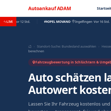
Direkt zum Inhalt
Menü
Autoankauf
ADAM
Startsei
ach
·
Vor 12 Std.
OPEL MOVANO
·
Ingelfingen
·
Vor 16 Std.
LIVE
›
Standort-Suche: Bundesland auswählen
›
Hesse
berechnen
Fahrzeugbewertung in Schlüchtern & Umge
Auto schätzen l
Autowert koste
Lassen Sie Ihr Fahrzeug kostenlos und