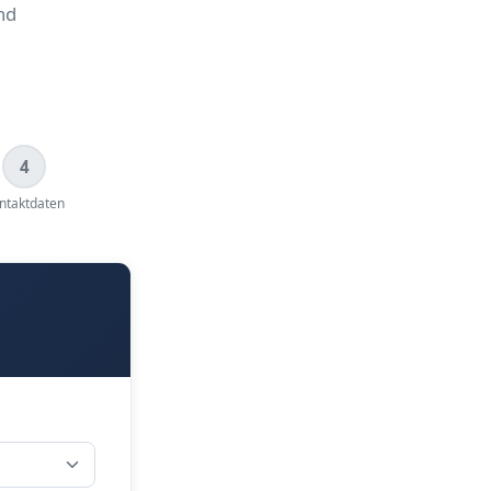
nd
4
ntaktdaten