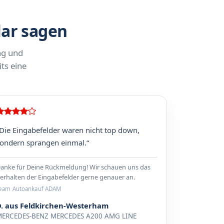
lar sagen
ng und
ts eine
Die Eingabefelder waren nicht top down,
ondern sprangen einmal.“
anke für Deine Rückmeldung! Wir schauen uns das
erhalten der Eingabefelder gerne genauer an.
eam Autoankauf ADAM
D. aus Feldkirchen-Westerham
ERCEDES-BENZ MERCEDES A200 AMG LINE