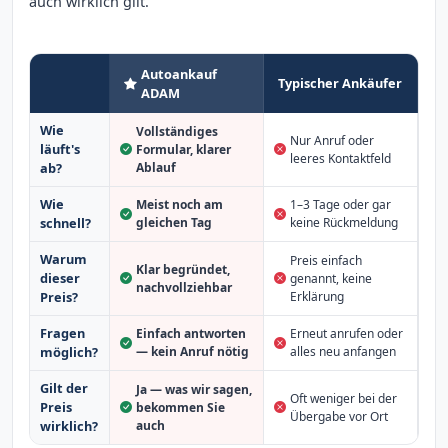
auch wirklich gilt.
Autoankauf
Typischer Ankäufer
ADAM
Wie
Vollständiges
Nur Anruf oder
läuft's
Formular, klarer
leeres Kontaktfeld
Ablauf
ab?
Wie
Meist noch am
1–3 Tage oder gar
schnell?
gleichen Tag
keine Rückmeldung
Warum
Preis einfach
Klar begründet,
dieser
genannt, keine
nachvollziehbar
Erklärung
Preis?
Fragen
Einfach antworten
Erneut anrufen oder
möglich?
— kein Anruf nötig
alles neu anfangen
Gilt der
Ja — was wir sagen,
Oft weniger bei der
Preis
bekommen Sie
Übergabe vor Ort
auch
wirklich?