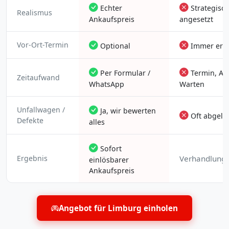
Echter
Strategisch
Realismus
Ankaufspreis
angesetzt
Vor-Ort-Termin
Optional
Immer erfo
Per Formular /
Termin, Anf
Zeitaufwand
WhatsApp
Warten
Unfallwagen /
Ja, wir bewerten
Oft abgele
Defekte
alles
Sofort
Ergebnis
Verhandlungs
einlösbarer
Ankaufspreis
Angebot für Limburg einholen