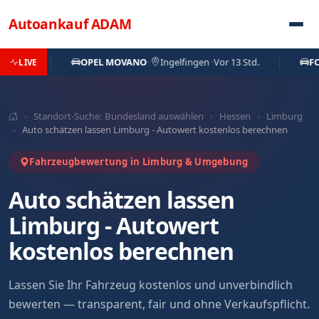
Direkt zum Inhalt
Autoankauf
ADAM
OPEL MOVANO
·
Ingelfingen
·
Vor 13 Std.
FORD FO
LIVE
›
Standort-Suche: Bundesland auswählen
›
Hessen
›
Limburg
›
Auto schätzen lassen Limburg - Autowert kostenlos berechnen
Fahrzeugbewertung in Limburg & Umgebung
Auto schätzen lassen
Limburg - Autowert
kostenlos berechnen
Lassen Sie Ihr Fahrzeug kostenlos und unverbindlich
bewerten — transparent, fair und ohne Verkaufspflicht.