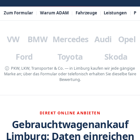
Zum Formular
Warum ADAM
Fahrzeuge
Leistungen
PL
VW
BMW
Mercedes
Audi
Opel
Ford
Toyota
Skoda
PKW, LKW, Transporter & Co. — in Limburg kaufen wir jede gängige
Marke an; über das Formular oder telefonisch erhalten Sie dieselbe faire
Bewertung.
DIREKT ONLINE ANBIETEN
Gebrauchtwagenankauf
Limburg: Daten einreichen