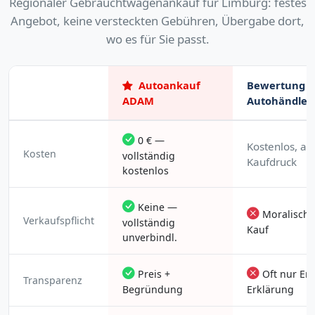
Regionaler Gebrauchtwagenankauf für Limburg: festes
Angebot, keine versteckten Gebühren, Übergabe dort,
wo es für Sie passt.
Autoankauf
Bewertung b
ADAM
Autohändler
0 € —
Kostenlos, ab
Kosten
vollständig
Kaufdruck
kostenlos
Keine —
Moralische
Verkaufspflicht
vollständig
Kauf
unverbindl.
Preis +
Oft nur En
Transparenz
Begründung
Erklärung