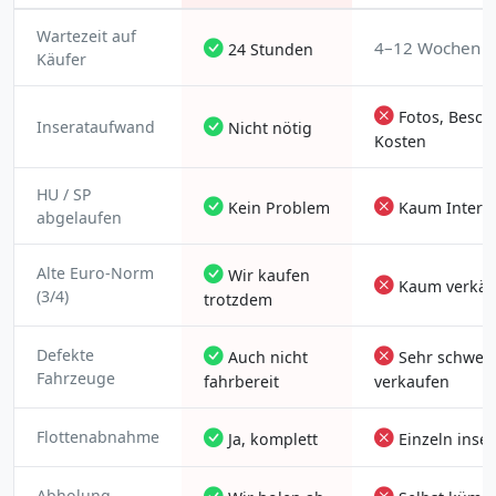
Wartezeit auf
4–12 Wochen
24 Stunden
Käufer
Fotos, Besch
Inserataufwand
Nicht nötig
Kosten
HU / SP
Kein Problem
Kaum Intere
abgelaufen
Alte Euro-Norm
Wir kaufen
Kaum verkäuf
(3/4)
trotzdem
Defekte
Auch nicht
Sehr schwer 
Fahrzeuge
fahrbereit
verkaufen
Flottenabnahme
Ja, komplett
Einzeln inser
Abholung