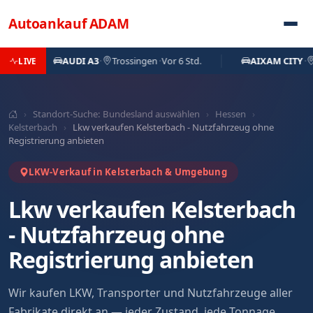
Direkt zum Inhalt
Autoankauf
ADAM
AUDI A3
·
Trossingen
·
Vor 6 Std.
AIXAM CITY
·
Siege
LIVE
›
Standort-Suche: Bundesland auswählen
›
Hessen
›
Kelsterbach
›
Lkw verkaufen Kelsterbach - Nutzfahrzeug ohne
Registrierung anbieten
LKW-Verkauf in Kelsterbach & Umgebung
Lkw verkaufen Kelsterbach
- Nutzfahrzeug ohne
Registrierung anbieten
Wir kaufen LKW, Transporter und Nutzfahrzeuge aller
Fabrikate direkt an — jeder Zustand, jede Tonnage.