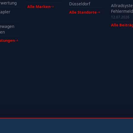
profitieren
rwertung
Düsseldorf
Allradsyst
Alle Marken
Fehlermeld
apler
Alle Standorte
Ursachen, 
12.07.2026
& Tipps
Alle Beiträ
ewagen
fen
istungen