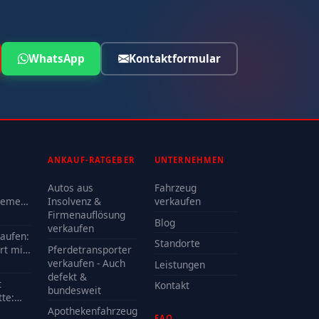
WhatsApp
Kontaktformular
ANKAUF-RATGEBER
UNTERNEHMEN
Autos aus
Fahrzeug
lemen
Insolvenz &
verkaufen
Firmenauflösung
Blog
oder
verkaufen
kaufen:
Standorte
rt mit
Pferdetransporter
e?
verkaufen - Auch
Leistungen
defekt &
t
Kontakt
bundesweit
te:
delle
Apothekenfahrzeug
FAQ