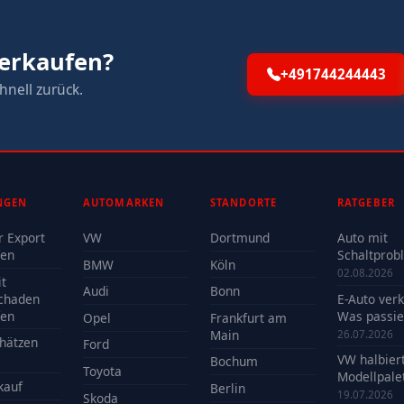
verkaufen?
+491744244443
hnell zurück.
NGEN
AUTOMARKEN
STANDORTE
RATGEBER
r Export
VW
Dortmund
Auto mit
fen
Schaltprob
BMW
Köln
verkaufen -
02.08.2026
t
Reparatur 
Audi
Bonn
chaden
E-Auto ver
Verkauf?
fen
Was passie
Opel
Frankfurt am
der Batteri
Main
26.07.2026
hätzen
Ford
VW halbier
Bochum
Toyota
Modellpalet
kauf
Berlin
Welche Mo
19.07.2026
Skoda