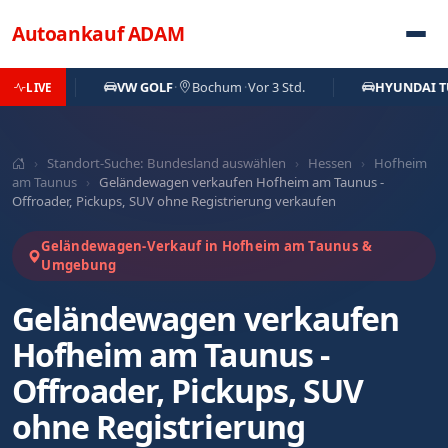
Direkt zum Inhalt
Autoankauf
ADAM
d.
VW GOLF
·
Bochum
·
Vor 3 Std.
HYUNDAI TUCSO
LIVE
›
Standort-Suche: Bundesland auswählen
›
Hessen
›
Hofheim
am Taunus
›
Geländewagen verkaufen Hofheim am Taunus -
Offroader, Pickups, SUV ohne Registrierung verkaufen
Geländewagen-Verkauf in Hofheim am Taunus &
Umgebung
Geländewagen verkaufen
Hofheim am Taunus -
Offroader, Pickups, SUV
ohne Registrierung