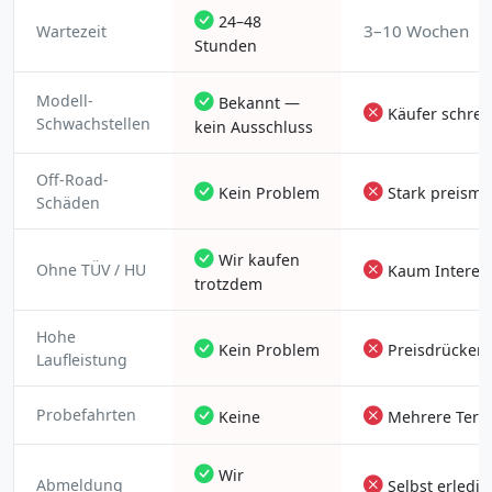
24–48
3–10 Wochen
Wartezeit
Stunden
Modell-
Bekannt —
Käufer schrec
Schwachstellen
kein Ausschluss
Off-Road-
Kein Problem
Stark preismi
Schäden
Wir kaufen
Ohne TÜV / HU
Kaum Interes
trotzdem
Hohe
Kein Problem
Preisdrücken
Laufleistung
Probefahrten
Keine
Mehrere Term
Wir
Abmeldung
Selbst erledi