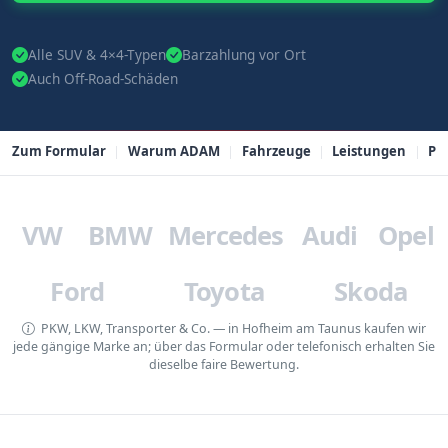
Alle SUV & 4×4-Typen
Barzahlung vor Ort
Auch Off-Road-Schäden
Zum Formular
Warum ADAM
Fahrzeuge
Leistungen
PL
VW
BMW
Mercedes
Audi
Opel
Ford
Toyota
Skoda
PKW, LKW, Transporter & Co. — in Hofheim am Taunus kaufen wir
jede gängige Marke an; über das Formular oder telefonisch erhalten Sie
dieselbe faire Bewertung.