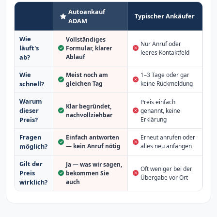
Autoankauf
Typischer Ankäufer
ADAM
Wie
Vollständiges
Nur Anruf oder
läuft's
Formular, klarer
leeres Kontaktfeld
Ablauf
ab?
Wie
Meist noch am
1–3 Tage oder gar
schnell?
gleichen Tag
keine Rückmeldung
Warum
Preis einfach
Klar begründet,
dieser
genannt, keine
nachvollziehbar
Erklärung
Preis?
Fragen
Einfach antworten
Erneut anrufen oder
möglich?
— kein Anruf nötig
alles neu anfangen
Gilt der
Ja — was wir sagen,
Oft weniger bei der
Preis
bekommen Sie
Übergabe vor Ort
auch
wirklich?