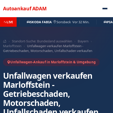
Direkt zum Inhalt
Autoankauf
ADAM
.
SKODA FABIA
·
Sonsbeck
·
Vor 32 Min.
PIAGGIO A
LIVE
›
Standort-Suche: Bundesland auswählen
›
Bayern
›
Marloffstein
›
Unfallwagen verkaufen Marloffstein -
Getriebeschaden, Motorschaden, Unfallschaden verkaufen
Unfallwagen-Ankauf in Marloffstein & Umgebung
Unfallwagen verkaufen
Marloffstein -
Getriebeschaden,
Motorschaden,
Unfallschaden verkaufen