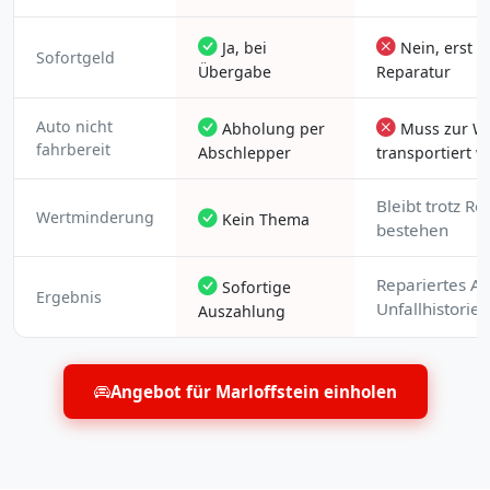
Ja, bei
Nein, erst n
Sofortgeld
Übergabe
Reparatur
Auto nicht
Abholung per
Muss zur We
fahrbereit
Abschlepper
transportiert 
Bleibt trotz Re
Wertminderung
Kein Thema
bestehen
Repariertes Au
Sofortige
Ergebnis
Unfallhistorie
Auszahlung
Angebot für Marloffstein einholen