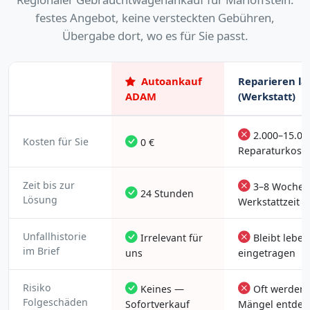
festes Angebot, keine versteckten Gebühren,
Übergabe dort, wo es für Sie passt.
Autoankauf
Reparieren la
ADAM
(Werkstatt)
2.000–15.00
Kosten für Sie
0 €
Reparaturkost
Zeit bis zur
3–8 Wochen
24 Stunden
Lösung
Werkstattzeit
Unfallhistorie
Irrelevant für
Bleibt lebe
im Brief
uns
eingetragen
Risiko
Keines —
Oft werden
Folgeschäden
Sofortverkauf
Mängel entdec