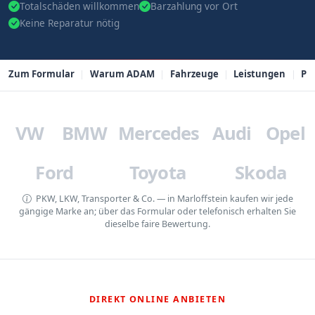
Totalschäden willkommen
Barzahlung vor Ort
Keine Reparatur nötig
Zum Formular
Warum ADAM
Fahrzeuge
Leistungen
PL
VW
BMW
Mercedes
Audi
Opel
Ford
Toyota
Skoda
PKW, LKW, Transporter & Co. — in Marloffstein kaufen wir jede
gängige Marke an; über das Formular oder telefonisch erhalten Sie
dieselbe faire Bewertung.
DIREKT ONLINE ANBIETEN