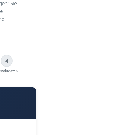
en; Sie
he
nd
4
ntaktdaten