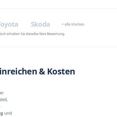
Toyota
Skoda
+ alle Marken
ch erhalten Sie dieselbe faire Bewertung.
nreichen & Kosten
er
ell,
e
ng
und