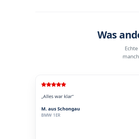
Was ande
Echte
manchm
„Alles war klar“
M. aus Schongau
BMW 1ER