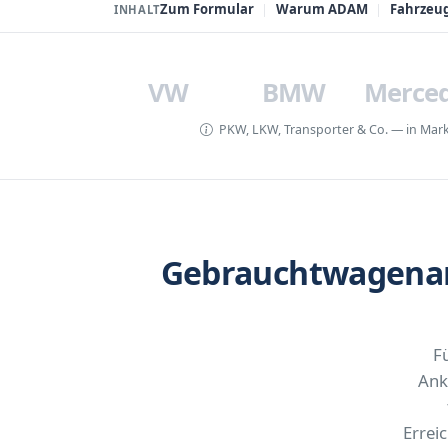
Zum Formular
Warum ADAM
Fahrzeu
INHALT
VW
BMW
Merce
PKW, LKW, Transporter & Co. — in Marke
Gebrauchtwagenan
F
Ank
Errei