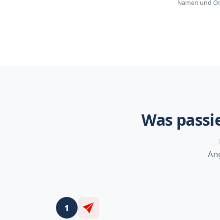
Namen und Orte
Was passi
Ang
1