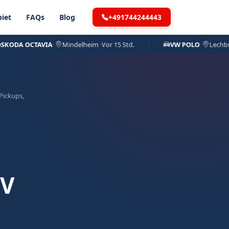
+491744244443
iet
FAQs
Blog
A OCTAVIA
·
Mindelheim
·
Vor 15 Std.
VW POLO
·
Lechbruck a
Pickups,
UV