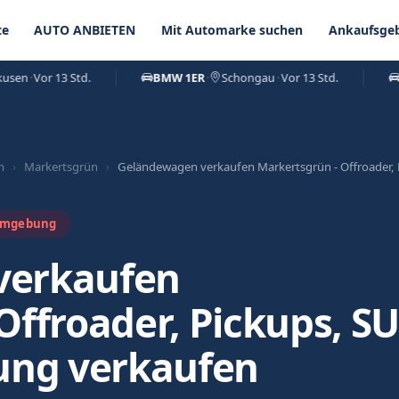
te
AUTO ANBIETEN
Mit Automarke suchen
Ankaufsgeb
·
Vor 13 Std.
BMW 1ER
·
Schongau
·
Vor 13 Std.
SKOD
n
›
Markertsgrün
›
Geländewagen verkaufen Markertsgrün - Offroader, 
 Umgebung
verkaufen
Offroader, Pickups, S
rung verkaufen