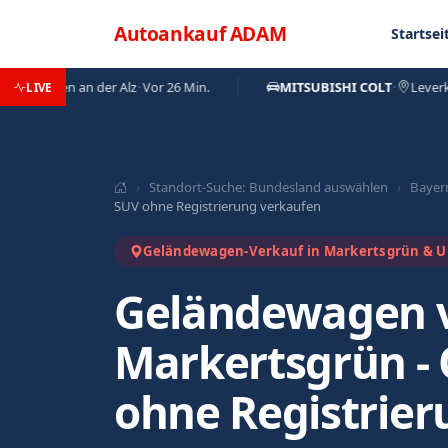
Direkt zum Inhalt
Menü
Autoankauf
ADAM
Startsei
irchen an der Alz
·
Vor 26 Min.
MITSUBISHI COLT
·
Leverkusen
LIVE
›
Standort-Suche: Bundesland auswählen
›
Bayer
SUV ohne Registrierung verkaufen
Geländewagen-Verkauf in Markertsgrün &
Geländewagen 
Markertsgrün - 
ohne Registrie