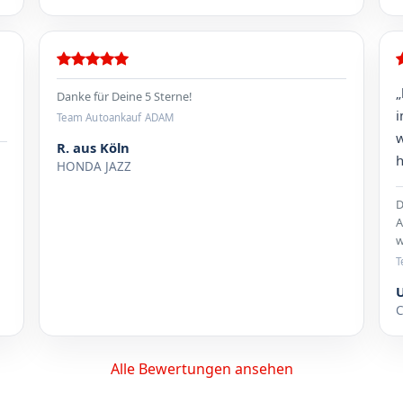
„
Danke für Deine 5 Sterne!
i
Team Autoankauf ADAM
w
R. aus Köln
h
HONDA JAZZ
D
A
w
T
C
Alle Bewertungen ansehen