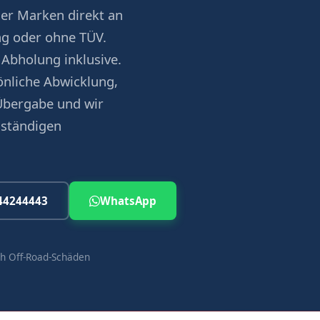
er Marken direkt an
ng oder ohne TÜV.
 Abholung inklusive.
nliche Abwicklung,
Übergabe und wir
uständigen
44244443
WhatsApp
h Off-Road-Schäden