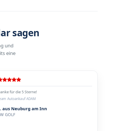
lar sagen
ng und
ts eine
anke für die 5 Sterne!
eam Autoankauf ADAM
S. aus Neuburg am Inn
VW GOLF