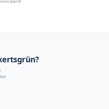
ie kurz geprüft
kertsgrün?
s
 zur