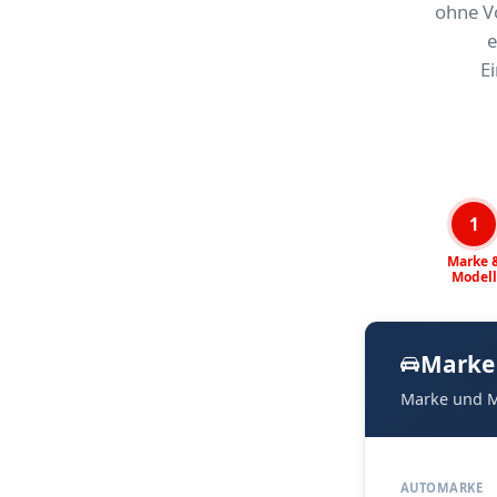
ohne V
e
E
1
Marke 
Modell
Marke
Marke und M
AUTOMARKE