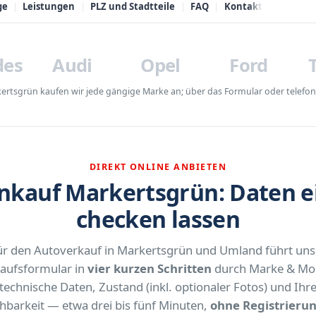
ge
Leistungen
PLZ und Stadtteile
FAQ
Kontakt
des
Audi
Opel
Ford
rtsgrün kaufen wir jede gängige Marke an; über das Formular oder telefonis
DIREKT ONLINE ANBIETEN
kauf Markertsgrün: Daten ei
checken lassen
ür den Autoverkauf in Markertsgrün und Umland führt uns
aufsformular in
vier kurzen Schritten
durch Marke & Mod
technische Daten, Zustand (inkl. optionaler Fotos) und Ihr
chbarkeit — etwa drei bis fünf Minuten,
ohne Registrieru