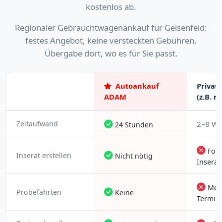
kostenlos ab.
Regionaler Gebrauchtwagenankauf für Geisenfeld:
festes Angebot, keine versteckten Gebühren,
Übergabe dort, wo es für Sie passt.
Autoankauf
Privat
ADAM
(z.B. m
Zeitaufwand
2–8 W
24 Stunden
Foto
Inserat erstellen
Nicht nötig
Insera
Meh
Probefahrten
Keine
Termin