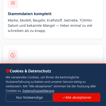
Stammdaten komplett
Marke, Modell, Baujahr, Kraftstoff, Getriebe, TÜV/HU-
Datum und bekannte Mängel — lieber einmal zu viel
schreiben als zu knapp.
Ehrliche Lagebeschreibung
Cookies & Datenschutz
Unfall-, Reparatur- oder Motorschaden offen nennen.
Wir verwenden Cookies, um Ihnen die bestmögliche
Wir kaufen auch mit Defekten — Überraschungen beim
Nutzererfahrung zu bieten und unseren Service stetig zu
Termin helfen niemandem.
verbessern. Mit “Alle akzeptieren” stimmen Sie der Nutzung aller
Cookies zu.
Datenschutzerklärung
Nur Notwendige
Alle akzeptieren
Jetzt Unterlagen senden