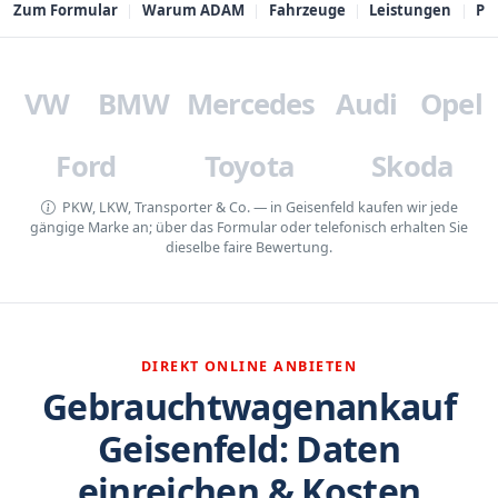
Zum Formular
Warum ADAM
Fahrzeuge
Leistungen
PL
VW
BMW
Mercedes
Audi
Opel
Ford
Toyota
Skoda
PKW, LKW, Transporter & Co. — in Geisenfeld kaufen wir jede
gängige Marke an; über das Formular oder telefonisch erhalten Sie
dieselbe faire Bewertung.
DIREKT ONLINE ANBIETEN
Gebrauchtwagenankauf
Geisenfeld: Daten
einreichen & Kosten