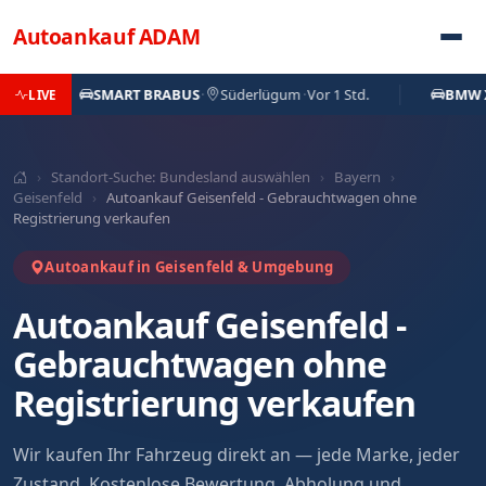
Direkt zum Inhalt
Autoankauf
ADAM
SMART BRABUS
·
Süderlügum
·
Vor 1 Std.
BMW X3
·
LIVE
›
Standort-Suche: Bundesland auswählen
›
Bayern
›
Geisenfeld
›
Autoankauf Geisenfeld - Gebrauchtwagen ohne
Registrierung verkaufen
Autoankauf in Geisenfeld & Umgebung
Autoankauf Geisenfeld -
Gebrauchtwagen ohne
Registrierung verkaufen
Wir kaufen Ihr Fahrzeug direkt an — jede Marke, jeder
Zustand. Kostenlose Bewertung, Abholung und