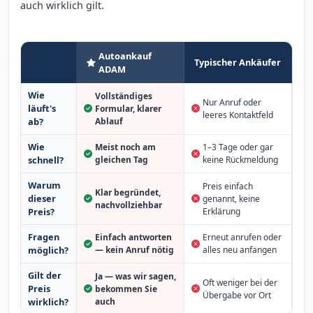
auch wirklich gilt.
Autoankauf
Typischer Ankäufer
ADAM
Wie
Vollständiges
Nur Anruf oder
läuft's
Formular, klarer
leeres Kontaktfeld
Ablauf
ab?
Wie
Meist noch am
1–3 Tage oder gar
schnell?
gleichen Tag
keine Rückmeldung
Warum
Preis einfach
Klar begründet,
dieser
genannt, keine
nachvollziehbar
Erklärung
Preis?
Fragen
Einfach antworten
Erneut anrufen oder
möglich?
— kein Anruf nötig
alles neu anfangen
Gilt der
Ja — was wir sagen,
Oft weniger bei der
Preis
bekommen Sie
Übergabe vor Ort
auch
wirklich?