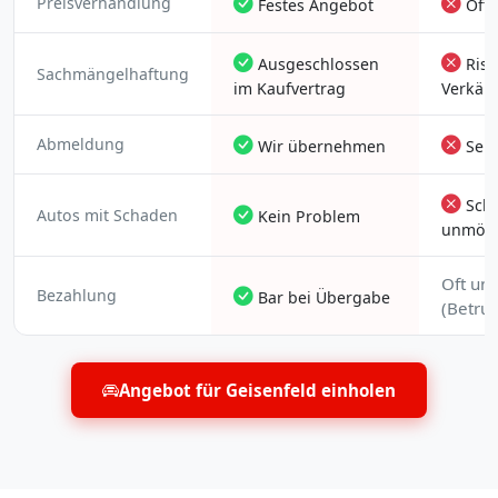
Preisverhandlung
Festes Angebot
Oft
Ausgeschlossen
Risi
Sachmängelhaftung
im Kaufvertrag
Verkäu
Abmeldung
Wir übernehmen
Selb
Schw
Autos mit Schaden
Kein Problem
unmögl
Oft uns
Bezahlung
Bar bei Übergabe
(Betrug
Angebot für Geisenfeld einholen