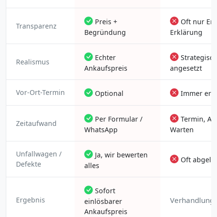
Preis +
Oft nur En
Transparenz
Begründung
Erklärung
Echter
Strategisch
Realismus
Ankaufspreis
angesetzt
Vor-Ort-Termin
Optional
Immer erfo
Per Formular /
Termin, Anf
Zeitaufwand
WhatsApp
Warten
Unfallwagen /
Ja, wir bewerten
Oft abgele
Defekte
alles
Sofort
Ergebnis
Verhandlungs
einlösbarer
Ankaufspreis