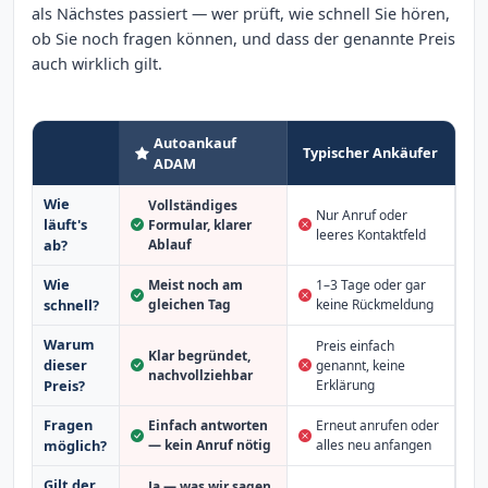
als Nächstes passiert — wer prüft, wie schnell Sie hören,
ob Sie noch fragen können, und dass der genannte Preis
auch wirklich gilt.
Autoankauf
Typischer Ankäufer
ADAM
Wie
Vollständiges
Nur Anruf oder
läuft's
Formular, klarer
leeres Kontaktfeld
Ablauf
ab?
Wie
Meist noch am
1–3 Tage oder gar
schnell?
gleichen Tag
keine Rückmeldung
Warum
Preis einfach
Klar begründet,
dieser
genannt, keine
nachvollziehbar
Erklärung
Preis?
Fragen
Einfach antworten
Erneut anrufen oder
möglich?
— kein Anruf nötig
alles neu anfangen
Gilt der
Ja — was wir sagen,