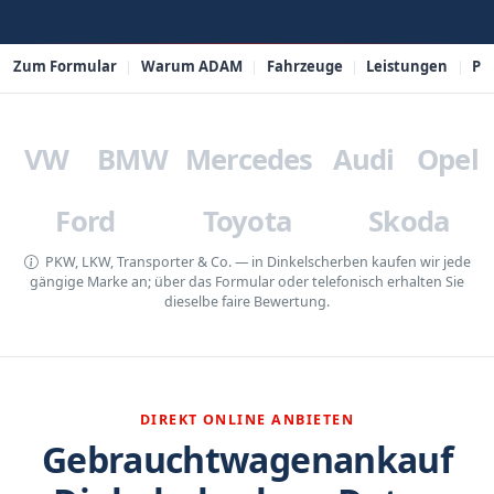
Zum Formular
Warum ADAM
Fahrzeuge
Leistungen
PL
VW
BMW
Mercedes
Audi
Opel
Ford
Toyota
Skoda
PKW, LKW, Transporter & Co. — in Dinkelscherben kaufen wir jede
gängige Marke an; über das Formular oder telefonisch erhalten Sie
dieselbe faire Bewertung.
DIREKT ONLINE ANBIETEN
Gebrauchtwagenankauf