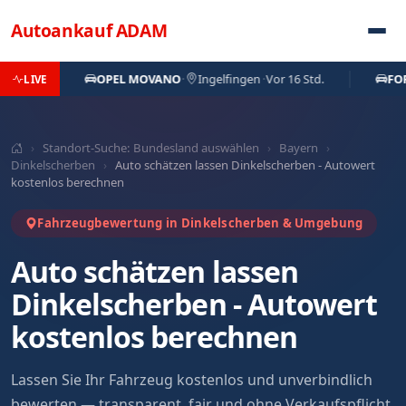
Direkt zum Inhalt
Autoankauf
ADAM
OPEL MOVANO
·
Ingelfingen
·
Vor 16 Std.
FORD FOC
LIVE
›
Standort-Suche: Bundesland auswählen
›
Bayern
›
Dinkelscherben
›
Auto schätzen lassen Dinkelscherben - Autowert
kostenlos berechnen
Fahrzeugbewertung in Dinkelscherben & Umgebung
Auto schätzen lassen
Dinkelscherben - Autowert
kostenlos berechnen
Lassen Sie Ihr Fahrzeug kostenlos und unverbindlich
bewerten — transparent, fair und ohne Verkaufspflicht.