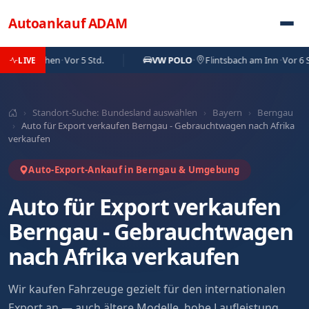
Direkt zum Inhalt
Autoankauf
ADAM
nkirchen
·
Vor 5 Std.
VW POLO
·
Flintsbach am Inn
·
Vor 6 Std.
LIVE
›
Standort-Suche: Bundesland auswählen
›
Bayern
›
Berngau
›
Auto für Export verkaufen Berngau - Gebrauchtwagen nach Afrika
verkaufen
Auto-Export-Ankauf in Berngau & Umgebung
Auto für Export verkaufen
Berngau - Gebrauchtwagen
nach Afrika verkaufen
Wir kaufen Fahrzeuge gezielt für den internationalen
Export an — auch ältere Modelle, hohe Laufleistung