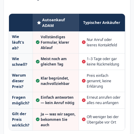
Autoankauf
Typischer Ankäufer
ADAM
Wie
Vollständiges
Nur Anruf oder
läuft's
Formular, klarer
leeres Kontaktfeld
Ablauf
ab?
Wie
Meist noch am
1–3 Tage oder gar
schnell?
gleichen Tag
keine Rückmeldung
Warum
Preis einfach
Klar begründet,
dieser
genannt, keine
nachvollziehbar
Erklärung
Preis?
Fragen
Einfach antworten
Erneut anrufen oder
möglich?
— kein Anruf nötig
alles neu anfangen
Gilt der
Ja — was wir sagen,
Oft weniger bei der
Preis
bekommen Sie
Übergabe vor Ort
auch
wirklich?