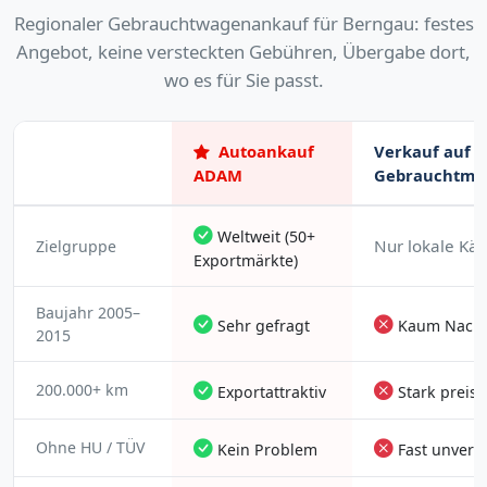
Regionaler Gebrauchtwagenankauf für Berngau: festes
Angebot, keine versteckten Gebühren, Übergabe dort,
wo es für Sie passt.
Autoankauf
Verkauf auf 
ADAM
Gebrauchtma
Weltweit (50+
Nur lokale Käu
Zielgruppe
Exportmärkte)
Baujahr 2005–
Sehr gefragt
Kaum Nachf
2015
200.000+ km
Exportattraktiv
Stark preis
Ohne HU / TÜV
Kein Problem
Fast unverkä