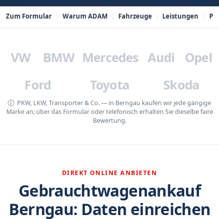
Zum Formular
Warum ADAM
Fahrzeuge
Leistungen
PL
VW
BMW
Mercedes
Audi
Opel
Ford
Toyota
Skoda
PKW, LKW, Transporter & Co. — in Berngau kaufen wir jede gängige
Marke an; über das Formular oder telefonisch erhalten Sie dieselbe faire
Bewertung.
DIREKT ONLINE ANBIETEN
Gebrauchtwagenankauf
Berngau: Daten einreichen