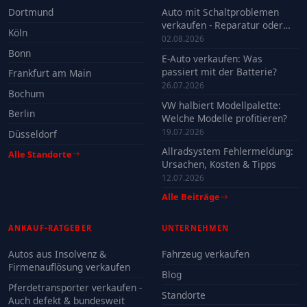
Dortmund
Auto mit Schaltproblemen
verkaufen - Reparatur oder
Köln
Verkauf?
02.08.2026
Bonn
E-Auto verkaufen: Was
passiert mit der Batterie?
Frankfurt am Main
26.07.2026
Bochum
VW halbiert Modellpalette:
Berlin
Welche Modelle profitieren?
19.07.2026
Düsseldorf
Allradsystem Fehlermeldung:
Alle Standorte
Ursachen, Kosten & Tipps
12.07.2026
Alle Beiträge
ANKAUF-RATGEBER
UNTERNEHMEN
Autos aus Insolvenz &
Fahrzeug verkaufen
Firmenauflösung verkaufen
Blog
Pferdetransporter verkaufen -
Standorte
Auch defekt & bundesweit