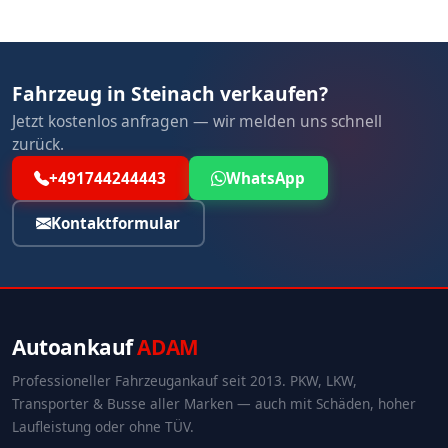
Fahrzeug in Steinach verkaufen?
Jetzt kostenlos anfragen — wir melden uns schnell
zurück.
+491744244443
WhatsApp
Kontaktformular
Autoankauf
ADAM
Professioneller Fahrzeugankauf seit 2013. PKW, LKW,
Transporter & Busse aller Marken — auch mit Schäden, hoher
Laufleistung oder ohne TÜV.