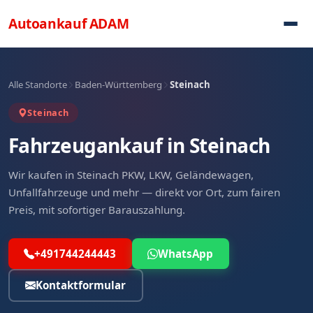
Direkt zum Inhalt
Autoankauf
ADAM
Alle Standorte
Baden-Württemberg
Steinach
Steinach
Fahrzeugankauf in Steinach
Wir kaufen in Steinach PKW, LKW, Geländewagen,
Unfallfahrzeuge und mehr — direkt vor Ort, zum fairen
Preis, mit sofortiger Barauszahlung.
+491744244443
WhatsApp
Kontaktformular