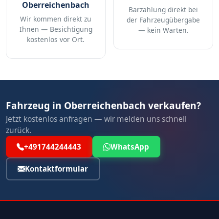
Oberreichenbach
Barzahlung direkt bei
Wir kommen direkt zu
der Fahrzeugübergabe
Ihnen — Besichtigung
— kein Warten.
kostenlos vor Ort.
Fahrzeug in Oberreichenbach verkaufen?
Jetzt kostenlos anfragen — wir melden uns schnell
zurück.
+491744244443
WhatsApp
Kontaktformular