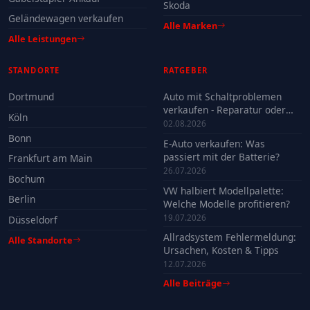
Skoda
Geländewagen verkaufen
Alle Marken
Alle Leistungen
STANDORTE
RATGEBER
Dortmund
Auto mit Schaltproblemen
verkaufen - Reparatur oder
Köln
Verkauf?
02.08.2026
Bonn
E-Auto verkaufen: Was
passiert mit der Batterie?
Frankfurt am Main
26.07.2026
Bochum
VW halbiert Modellpalette:
Berlin
Welche Modelle profitieren?
19.07.2026
Düsseldorf
Allradsystem Fehlermeldung:
Alle Standorte
Ursachen, Kosten & Tipps
12.07.2026
Alle Beiträge