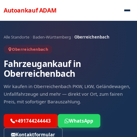
Direkt zum Inhalt
Autoankauf
ADAM
Alle Standorte
Baden-Württemberg
Oberreichenbach
Oberreichenbach
Fahrzeugankauf in
Oberreichenbach
Wir kaufen in Oberreichenbach PKW, LKW, Geländewagen,
Unfallfahrzeuge und mehr — direkt vor Ort, zum fairen
Preis, mit sofortiger Barauszahlung.
+491744244443
WhatsApp
Kontaktformular