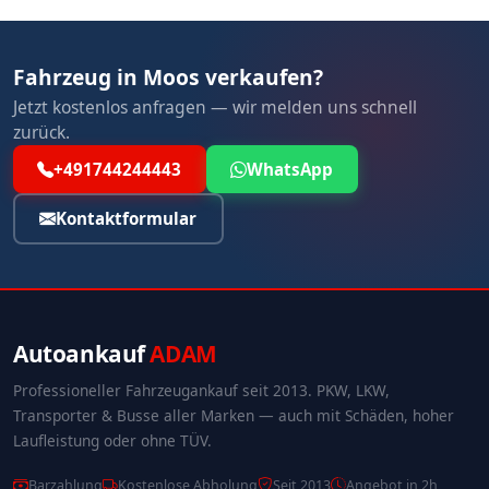
Fahrzeug in Moos verkaufen?
Jetzt kostenlos anfragen — wir melden uns schnell
zurück.
+491744244443
WhatsApp
Kontaktformular
Autoankauf
ADAM
Professioneller Fahrzeugankauf seit 2013. PKW, LKW,
Transporter & Busse aller Marken — auch mit Schäden, hoher
Laufleistung oder ohne TÜV.
Barzahlung
Kostenlose Abholung
Seit 2013
Angebot in 2h