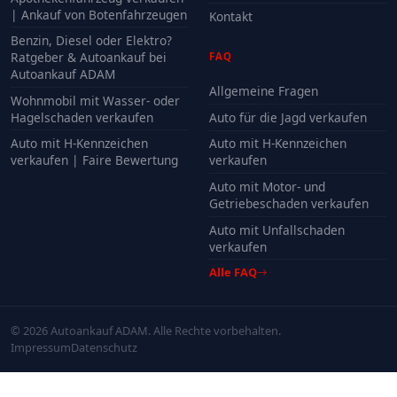
| Ankauf von Botenfahrzeugen
Kontakt
Benzin, Diesel oder Elektro?
Ratgeber & Autoankauf bei
FAQ
Autoankauf ADAM
Allgemeine Fragen
Wohnmobil mit Wasser- oder
Hagelschaden verkaufen
Auto für die Jagd verkaufen
Auto mit H-Kennzeichen
Auto mit H-Kennzeichen
verkaufen | Faire Bewertung
verkaufen
Auto mit Motor- und
Getriebeschaden verkaufen
Auto mit Unfallschaden
verkaufen
Alle FAQ
© 2026 Autoankauf ADAM. Alle Rechte vorbehalten.
Impressum
Datenschutz