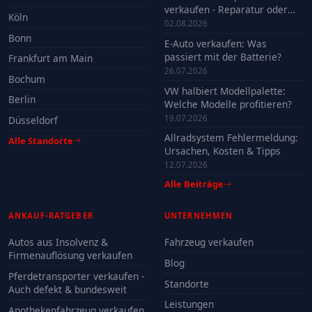
verkaufen - Reparatur oder
Köln
Verkauf?
02.08.2026
Bonn
E-Auto verkaufen: Was
passiert mit der Batterie?
Frankfurt am Main
26.07.2026
Bochum
VW halbiert Modellpalette:
Berlin
Welche Modelle profitieren?
19.07.2026
Düsseldorf
Allradsystem Fehlermeldung:
Alle Standorte
Ursachen, Kosten & Tipps
12.07.2026
Alle Beiträge
ANKAUF-RATGEBER
UNTERNEHMEN
Autos aus Insolvenz &
Fahrzeug verkaufen
Firmenauflösung verkaufen
Blog
Pferdetransporter verkaufen -
Standorte
Auch defekt & bundesweit
Leistungen
Apothekenfahrzeug verkaufen