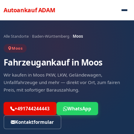
Direkt zum Inhalt
Autoankauf
ADAM
Alle Standorte
Baden-Württemberg
Moos
Moos
Fahrzeugankauf in Moos
Wir kaufen in Moos PKW, LKW, Geländewagen,
Unfallfahrzeuge und mehr — direkt vor Ort, zum fairen
Preis, mit sofortiger Barauszahlung.
+491744244443
WhatsApp
Kontaktformular