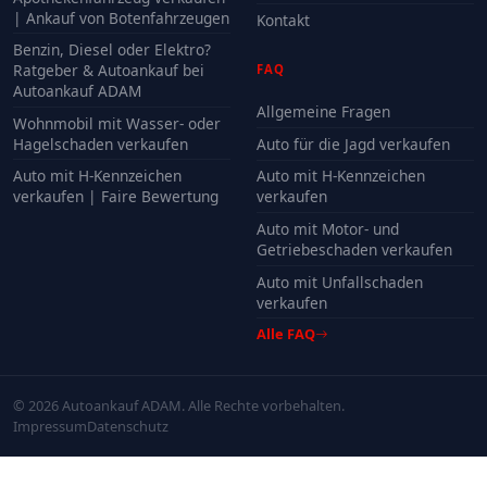
| Ankauf von Botenfahrzeugen
Kontakt
Benzin, Diesel oder Elektro?
Ratgeber & Autoankauf bei
FAQ
Autoankauf ADAM
Allgemeine Fragen
Wohnmobil mit Wasser- oder
Hagelschaden verkaufen
Auto für die Jagd verkaufen
Auto mit H-Kennzeichen
Auto mit H-Kennzeichen
verkaufen | Faire Bewertung
verkaufen
Auto mit Motor- und
Getriebeschaden verkaufen
Auto mit Unfallschaden
verkaufen
Alle FAQ
© 2026 Autoankauf ADAM. Alle Rechte vorbehalten.
Impressum
Datenschutz