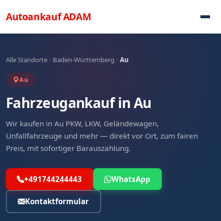
Direkt zum Inhalt
Autoankauf
ADAM
Alle Standorte
Baden-Württemberg
Au
Au
Fahrzeugankauf in Au
Wir kaufen in Au PKW, LKW, Geländewagen,
Unfallfahrzeuge und mehr — direkt vor Ort, zum fairen
Preis, mit sofortiger Barauszahlung.
+491744244443
WhatsApp
Kontaktformular