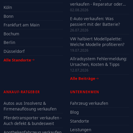
verkaufen - Reparatur oder
Köln
Verkauf?
02.08.2026
Bonn
E-Auto verkaufen: Was
passiert mit der Batterie?
Frankfurt am Main
26.07.2026
Bochum
VW halbiert Modellpalette:
Berlin
Welche Modelle profitieren?
19.07.2026
Düsseldorf
Allradsystem Fehlermeldung:
Alle Standorte
Ursachen, Kosten & Tipps
12.07.2026
Alle Beiträge
ANKAUF-RATGEBER
UNTERNEHMEN
Autos aus Insolvenz &
Fahrzeug verkaufen
Firmenauflösung verkaufen
Blog
Pferdetransporter verkaufen -
Standorte
Auch defekt & bundesweit
Leistungen
Apothekenfahrzeug verkaufen