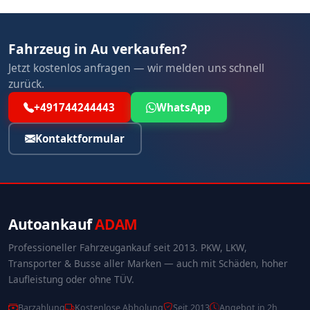
Fahrzeug in Au verkaufen?
Jetzt kostenlos anfragen — wir melden uns schnell
zurück.
+491744244443
WhatsApp
Kontaktformular
Autoankauf
ADAM
Professioneller Fahrzeugankauf seit 2013. PKW, LKW,
Transporter & Busse aller Marken — auch mit Schäden, hoher
Laufleistung oder ohne TÜV.
Barzahlung
Kostenlose Abholung
Seit 2013
Angebot in 2h