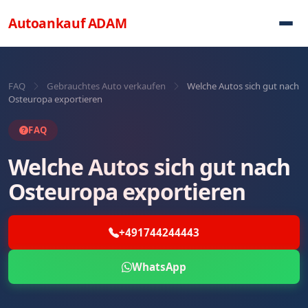
Direkt zum Inhalt
Autoankauf
ADAM
FAQ
Gebrauchtes Auto verkaufen
Welche Autos sich gut nach
Osteuropa exportieren
FAQ
Welche Autos sich gut nach
Osteuropa exportieren
+491744244443
WhatsApp