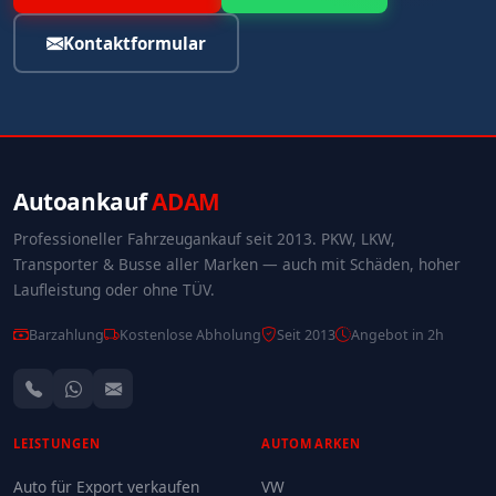
Kontaktformular
Autoankauf
ADAM
Professioneller Fahrzeugankauf seit 2013. PKW, LKW,
Transporter & Busse aller Marken — auch mit Schäden, hoher
Laufleistung oder ohne TÜV.
Barzahlung
Kostenlose Abholung
Seit 2013
Angebot in 2h
LEISTUNGEN
AUTOMARKEN
Auto für Export verkaufen
VW