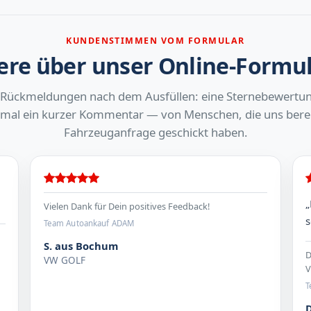
KUNDENSTIMMEN VOM FORMULAR
re über unser Online-Formu
 Rückmeldungen nach dem Ausfüllen: eine Sternebewertu
al ein kurzer Kommentar — von Menschen, die uns berei
Fahrzeuganfrage geschickt haben.
„
Vielen Dank für Dein positives Feedback!
s
Team Autoankauf ADAM
S. aus Bochum
D
VW GOLF
V
T