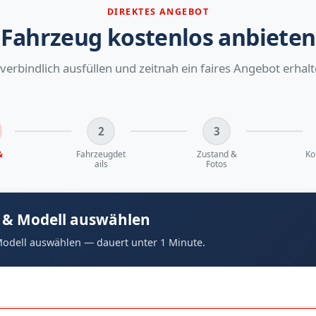
DIREKTES ANGEBOT
Fahrzeug kostenlos anbieten
verbindlich ausfüllen und zeitnah ein faires Angebot erhalt
2
3
&
Fahrzeugdet
Zustand &
Ko
ails
Fotos
 & Modell auswählen
odell auswählen — dauert unter 1 Minute.