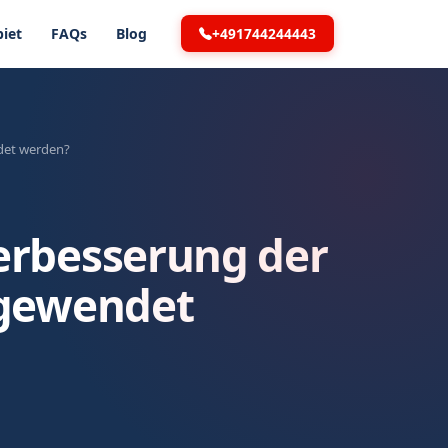
+491744244443
iet
FAQs
Blog
det werden?
erbesserung der
ngewendet