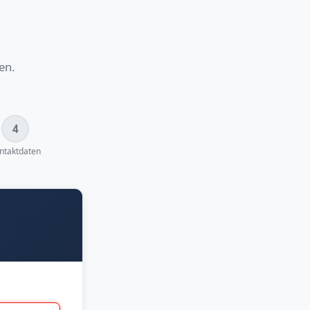
en.
4
ntaktdaten