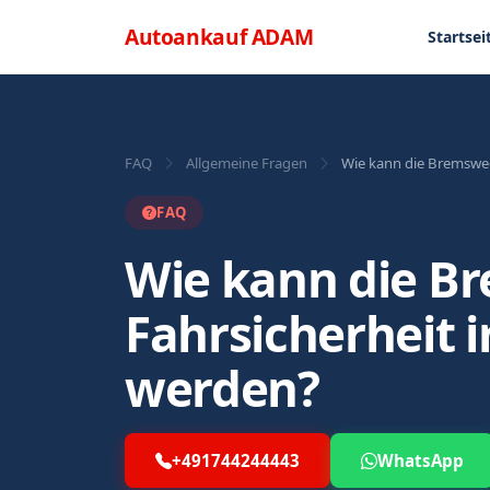
Direkt zum Inhalt
Menü
Autoankauf
ADAM
Startsei
FAQ
Allgemeine Fragen
Wie kann die Bremsweg
FAQ
Wie kann die B
Fahrsicherheit
werden?
+491744244443
WhatsApp