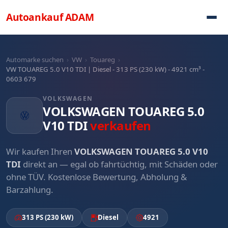
Direkt zum Inhalt
Autoankauf
ADAM
Automarke suchen
›
VW
›
Touareg
›
VW TOUAREG 5.0 V10 TDI | Diesel - 313 PS (230 kW) - 4921 cm³ -
0603 679
VOLKSWAGEN
VOLKSWAGEN TOUAREG 5.0
V10 TDI
verkaufen
Wir kaufen Ihren
VOLKSWAGEN TOUAREG 5.0 V10
TDI
direkt an — egal ob fahrtüchtig, mit Schäden oder
ohne TÜV. Kostenlose Bewertung, Abholung &
Barzahlung.
313 PS (230 kW)
Diesel
4921