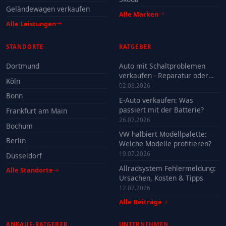
Geländewagen verkaufen
Alle Marken
Alle Leistungen
STANDORTE
RATGEBER
Dortmund
Auto mit Schaltproblemen
verkaufen - Reparatur oder
Köln
Verkauf?
02.08.2026
Bonn
E-Auto verkaufen: Was
passiert mit der Batterie?
Frankfurt am Main
26.07.2026
Bochum
VW halbiert Modellpalette:
Berlin
Welche Modelle profitieren?
19.07.2026
Düsseldorf
Allradsystem Fehlermeldung:
Alle Standorte
Ursachen, Kosten & Tipps
12.07.2026
Alle Beiträge
ANKAUF-RATGEBER
UNTERNEHMEN