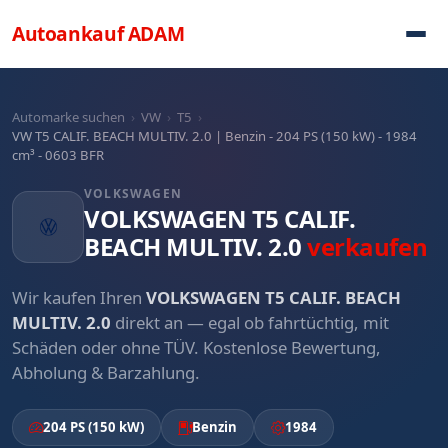
Direkt zum Inhalt
Autoankauf
ADAM
Automarke suchen
›
VW
›
T5
›
VW T5 CALIF. BEACH MULTIV. 2.0 | Benzin - 204 PS (150 kW) - 1984
cm³ - 0603 BFR
VOLKSWAGEN
VOLKSWAGEN T5 CALIF.
BEACH MULTIV. 2.0
verkaufen
Wir kaufen Ihren
VOLKSWAGEN T5 CALIF. BEACH
MULTIV. 2.0
direkt an — egal ob fahrtüchtig, mit
Schäden oder ohne TÜV. Kostenlose Bewertung,
Abholung & Barzahlung.
204 PS (150 kW)
Benzin
1984