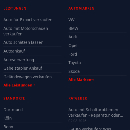
LEISTUNGEN
AUTOMARKEN
Auto für Export verkaufen
VW
Auto mit Motorschaden
BMW
verkaufen
Audi
Auto schätzen lassen
Opel
Autoankauf
Ford
Autoverwertung
Toyota
Gabelstapler Ankauf
Skoda
Geländewagen verkaufen
Alle Marken
Alle Leistungen
STANDORTE
RATGEBER
Dortmund
Auto mit Schaltproblemen
verkaufen - Reparatur oder
Köln
Verkauf?
02.08.2026
Bonn
E-Auto verkaufen: Was