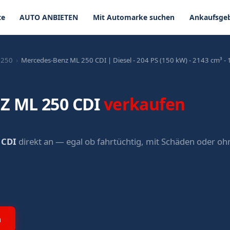
te
AUTO ANBIETEN
Mit Automarke suchen
Ankaufsgeb
 250
›
Mercedes-Benz ML 250 CDI | Diesel - 204 PS (150 kW) - 2143 cm³ -
Z ML 250 CDI
verkaufen
 CDI
direkt an — egal ob fahrtüchtig, mit Schäden oder o
n