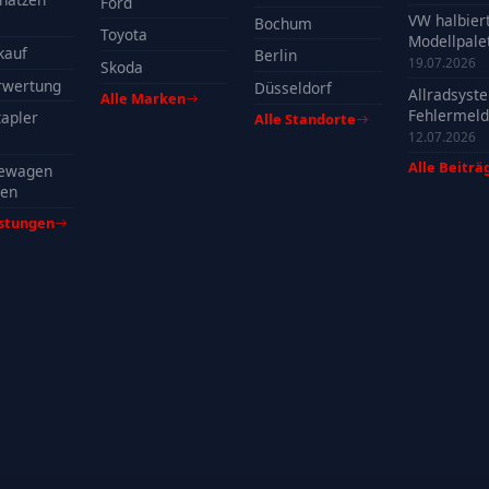
Ford
VW halbier
Bochum
Toyota
Modellpalet
kauf
Berlin
Welche Mo
19.07.2026
Skoda
profitieren
rwertung
Düsseldorf
Allradsyst
Alle Marken
Fehlermeld
apler
Alle Standorte
Ursachen, 
12.07.2026
& Tipps
Alle Beiträ
ewagen
fen
istungen