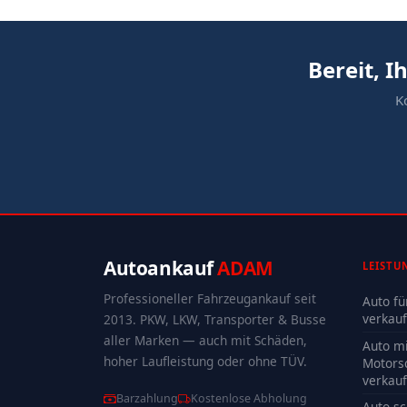
Bereit, 
K
Autoankauf
ADAM
LEISTU
Professioneller Fahrzeugankauf seit
Auto fü
verkau
2013. PKW, LKW, Transporter & Busse
aller Marken — auch mit Schäden,
Auto mi
hoher Laufleistung oder ohne TÜV.
Motors
verkau
Barzahlung
Kostenlose Abholung
Auto sc