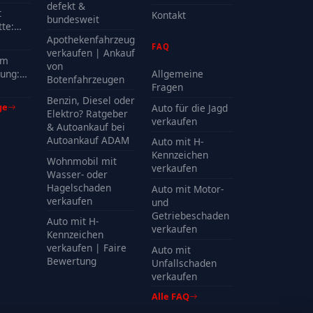
defekt &
t
Kontakt
bundesweit
te:
delle
Apothekenfahrzeug
FAQ
?
verkaufen | Ankauf
em
von
ung:
Allgemeine
Botenfahrzeugen
Kosten
Fragen
Benzin, Diesel oder
ge
Auto für die Jagd
Elektro? Ratgeber
verkaufen
& Autoankauf bei
Autoankauf ADAM
Auto mit H-
Kennzeichen
Wohnmobil mit
verkaufen
Wasser- oder
Hagelschaden
Auto mit Motor-
verkaufen
und
Getriebeschaden
Auto mit H-
verkaufen
Kennzeichen
verkaufen | Faire
Auto mit
Bewertung
Unfallschaden
verkaufen
Alle FAQ