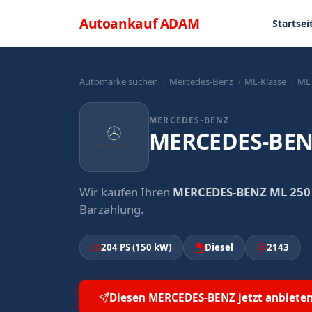
Direkt zum Inhalt
Menü
Autoankauf
ADAM
Startsei
Automarke suchen
›
Mercedes-Benz
›
ML-Klasse
›
ML
MERCEDES-BENZ
MERCEDES-BEN
Wir kaufen Ihren
MERCEDES-BENZ ML 250
Barzahlung.
204 PS (150 kW)
Diesel
2143
Diesen MERCEDES-BENZ jetzt anbiete