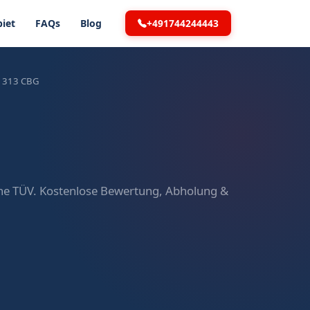
+491744244443
iet
FAQs
Blog
 1313 CBG
hne TÜV. Kostenlose Bewertung, Abholung &