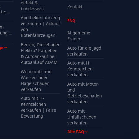
defekt &
t
Kontakt
bundesweit
te:
delle
Apothekenfahrzeug
FAQ
?
verkaufen | Ankauf
em
von
ung:
Allgemeine
Botenfahrzeugen
Kosten
Fragen
Benzin, Diesel oder
ge
Auto für die Jagd
Elektro? Ratgeber
verkaufen
& Autoankauf bei
Autoankauf ADAM
Auto mit H-
Kennzeichen
Wohnmobil mit
verkaufen
Wasser- oder
Hagelschaden
Auto mit Motor-
verkaufen
und
Getriebeschaden
Auto mit H-
verkaufen
Kennzeichen
verkaufen | Faire
Auto mit
Bewertung
Unfallschaden
verkaufen
Alle FAQ