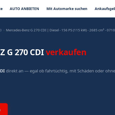
te
AUTO ANBIETEN
Mit Automarke suchen
Ankaufsgeb
0
›
Mercedes-Benz G 270 CDI | Diesel - 156 PS (115 kW) - 2685 cm³ - 071
 G 270 CDI
verkaufen
DI
direkt an — egal ob fahrtüchtig, mit Schäden oder oh
n