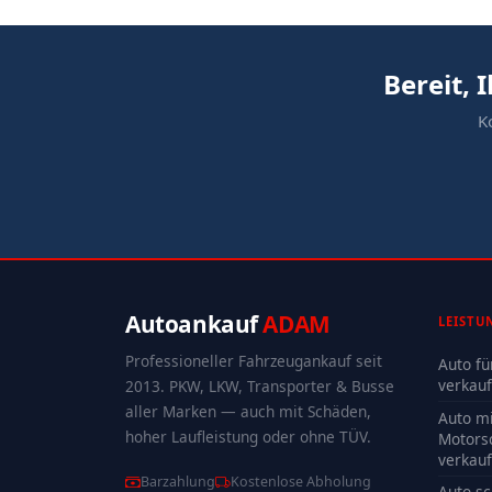
Bereit,
K
Autoankauf
ADAM
LEISTU
Professioneller Fahrzeugankauf seit
Auto fü
verkau
2013. PKW, LKW, Transporter & Busse
aller Marken — auch mit Schäden,
Auto mi
hoher Laufleistung oder ohne TÜV.
Motors
verkau
Barzahlung
Kostenlose Abholung
Auto sc