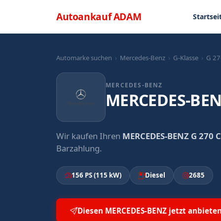
Direkt zum Inhalt
Menü
Autoankauf
ADAM
Startsei
Automarke suchen
›
Mercedes-Benz
›
G-Klasse
›
G 27
MERCEDES-BENZ
MERCEDES-BENZ
Wir kaufen Ihren
MERCEDES-BENZ G 270 C
Barzahlung.
156 PS (115 kW)
Diesel
2685
Diesen MERCEDES-BENZ jetzt anbiete