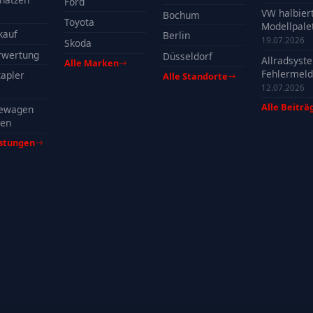
Ford
VW halbier
Bochum
Toyota
Modellpalet
kauf
Berlin
Welche Mo
19.07.2026
Skoda
profitieren
rwertung
Düsseldorf
Allradsyst
Alle Marken
Fehlermeld
apler
Alle Standorte
Ursachen, 
12.07.2026
& Tipps
Alle Beiträ
ewagen
fen
istungen