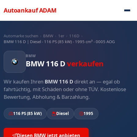
Direkt zum Inhalt
Autoankauf
ADAM
Automarke suchen
›
BMW
›
1er
›
116D
›
BMW 116 D | Diesel - 116 PS (85 kW) - 1995 cm³ - 0005 AOG
BMW
BMW 116 D
verkaufen
Wir kaufen Ihren
BMW 116 D
direkt an — egal ob
fahrtüchtig, mit Schäden oder ohne TÜV. Kostenlose
Bewertung, Abholung & Barzahlung.
116 PS (85 kW)
Diesel
1995
Diesen BMW jetzt anbieten