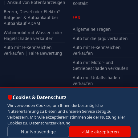
| Ankauf von Botenfahrzeugen
Kontakt
Benzin, Diesel oder Elektro?
Ratgeber & Autoankauf bei
FAQ
Autoankauf ADAM
Allgemeine Fragen
Wohnmobil mit Wasser- oder
Hagelschaden verkaufen
Auto für die Jagd verkaufen
Auto mit H-Kennzeichen
Auto mit H-Kennzeichen
verkaufen | Faire Bewertung
verkaufen
Auto mit Motor- und
Getriebeschaden verkaufen
Auto mit Unfallschaden
verkaufen
Alle FAQ
Cookies & Datenschutz
Wir verwenden Cookies, um Ihnen die bestmögliche
Nutzererfahrung zu bieten und unseren Service stetig zu
© 2026 Autoankauf ADAM. Alle Rechte vorbehalten.
verbessern. Mit “Alle akzeptieren” stimmen Sie der Nutzung aller
Impressum
Datenschutz
Cookies zu.
Datenschutzerklärung
Nur Notwendige
Alle akzeptieren