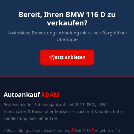
Bereit, Ihren BMW 116 D zu
verkaufen?
Kostenlose Bewertung · Abholung inklusive · Bargeld bei
Übergabe
Jetzt anbieten
Autoankauf
ADAM
Professioneller Fahrzeugankauf seit 2013. PKW, LKW,
Transporter & Busse aller Marken — auch mit Schäden, hoher
Laufleistung oder ohne TÜV.
Barzahlung
Kostenlose Abholung
Seit 2013
Angebot in 2h