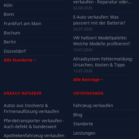
verkaufen - Reparatur oder
Köln
Verkauf?
02.08.2026
Bonn
E-Auto verkaufen: Was
passiert mit der Batterie?
Frankfurt am Main
26.07.2026
Bochum
VW halbiert Modellpalette:
Berlin
Welche Modelle profitieren?
19.07.2026
Düsseldorf
Allradsystem Fehlermeldung:
Alle Standorte
Ursachen, Kosten & Tipps
12.07.2026
Alle Beiträge
ANKAUF-RATGEBER
UNTERNEHMEN
Autos aus Insolvenz &
Fahrzeug verkaufen
Firmenauflösung verkaufen
Blog
Pferdetransporter verkaufen -
Standorte
Auch defekt & bundesweit
Leistungen
Apothekenfahrzeug verkaufen