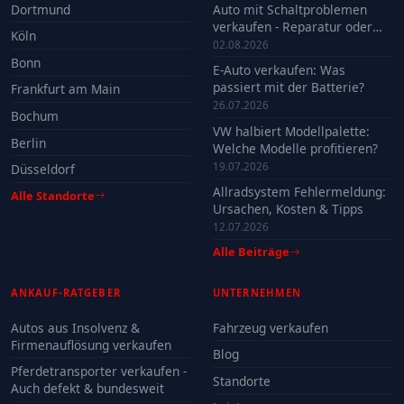
Dortmund
Auto mit Schaltproblemen
verkaufen - Reparatur oder
Köln
Verkauf?
02.08.2026
Bonn
E-Auto verkaufen: Was
passiert mit der Batterie?
Frankfurt am Main
26.07.2026
Bochum
VW halbiert Modellpalette:
Berlin
Welche Modelle profitieren?
19.07.2026
Düsseldorf
Allradsystem Fehlermeldung:
Alle Standorte
Ursachen, Kosten & Tipps
12.07.2026
Alle Beiträge
ANKAUF-RATGEBER
UNTERNEHMEN
Autos aus Insolvenz &
Fahrzeug verkaufen
Firmenauflösung verkaufen
Blog
Pferdetransporter verkaufen -
Standorte
Auch defekt & bundesweit