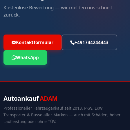
Kostenlose Bewertung — wir melden uns schnell
zurück.
Kontaktformular
+491744244443
WhatsApp
Autoankauf
ADAM
Professioneller Fahrzeugankauf seit 2013. PKW, LKW,
Transporter & Busse aller Marken — auch mit Schäden, hoher
Laufleistung oder ohne TÜV.