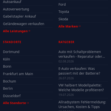
Autoankauf
Ford
Autoverwertung
Toyota
Gabelstapler Ankauf
Skoda
Geländewagen verkaufen
Alle Marken
Alle Leistungen
STANDORTE
RATGEBER
Dortmund
Auto mit Schaltproblemen
verkaufen - Reparatur oder
Köln
Verkauf?
02.08.2026
Bonn
E-Auto verkaufen: Was
passiert mit der Batterie?
Frankfurt am Main
26.07.2026
Bochum
VW halbiert Modellpalette:
Berlin
Welche Modelle profitieren?
19.07.2026
Düsseldorf
Allradsystem Fehlermeldung:
Alle Standorte
Ursachen, Kosten & Tipps