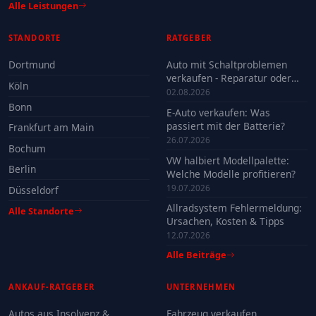
Alle Leistungen
STANDORTE
RATGEBER
Dortmund
Auto mit Schaltproblemen
verkaufen - Reparatur oder
Köln
Verkauf?
02.08.2026
Bonn
E-Auto verkaufen: Was
passiert mit der Batterie?
Frankfurt am Main
26.07.2026
Bochum
VW halbiert Modellpalette:
Berlin
Welche Modelle profitieren?
19.07.2026
Düsseldorf
Allradsystem Fehlermeldung:
Alle Standorte
Ursachen, Kosten & Tipps
12.07.2026
Alle Beiträge
ANKAUF-RATGEBER
UNTERNEHMEN
Autos aus Insolvenz &
Fahrzeug verkaufen