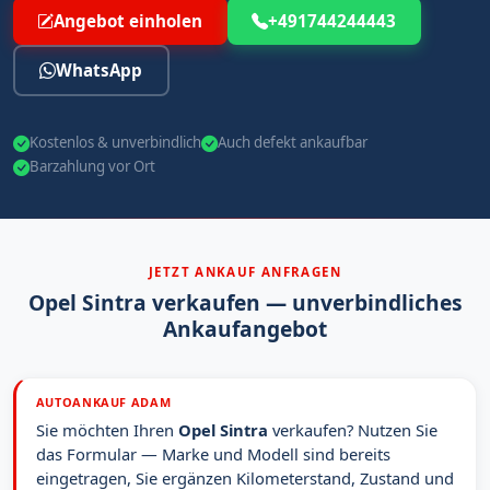
Angebot einholen
+491744244443
WhatsApp
Kostenlos & unverbindlich
Auch defekt ankaufbar
Barzahlung vor Ort
JETZT ANKAUF ANFRAGEN
Opel Sintra verkaufen — unverbindliches
Ankaufangebot
AUTOANKAUF ADAM
Sie möchten Ihren
Opel Sintra
verkaufen? Nutzen Sie
das Formular — Marke und Modell sind bereits
eingetragen, Sie ergänzen Kilometerstand, Zustand und