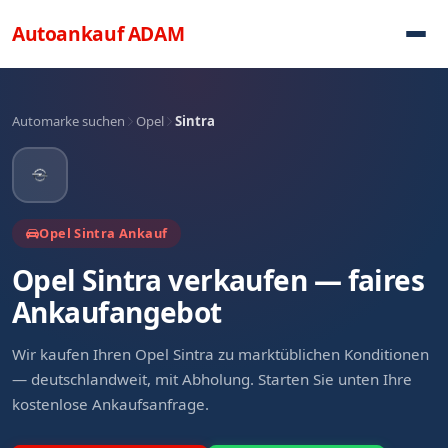
Direkt zum Inhalt
Autoankauf
ADAM
Automarke suchen
Opel
Sintra
Opel Sintra Ankauf
Opel Sintra verkaufen — faires
Ankaufangebot
Wir kaufen Ihren Opel Sintra zu marktüblichen Konditionen
— deutschlandweit, mit Abholung. Starten Sie unten Ihre
kostenlose Ankaufsanfrage.