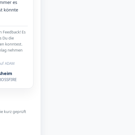
mmer es
ist könnte
n Feedback! Es
s Du die
en konntest.
hlag nehmen
auf ADAM
sheim
ROSSFIRE
ie kurz geprüft