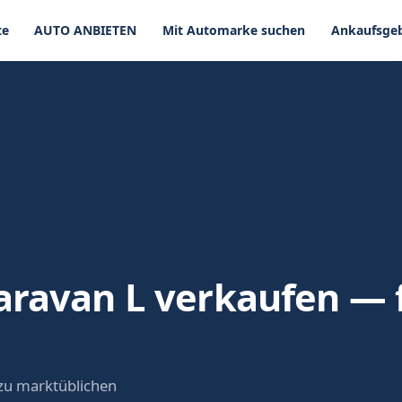
te
AUTO ANBIETEN
Mit Automarke suchen
Ankaufsgeb
aravan L verkaufen — f
zu marktüblichen