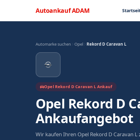
Direkt zum Inhalt
Menü
Autoankauf
ADAM
Startsei
Automarke suchen
Opel
Rekord D Caravan L
Opel Rekord D Caravan L Ankauf
Opel Rekord D C
Ankaufangebot
Wir kaufen Ihren Opel Rekord D Caravan L 