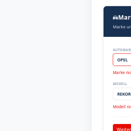
Mar
Marke un
AUTOMAR
Marke ni
MODELL
Modell n