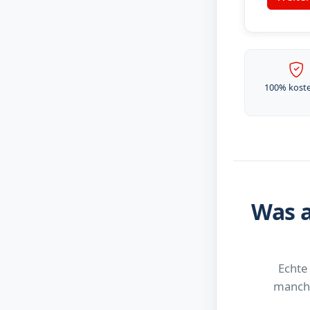
100% kost
Was a
Echte
manchm