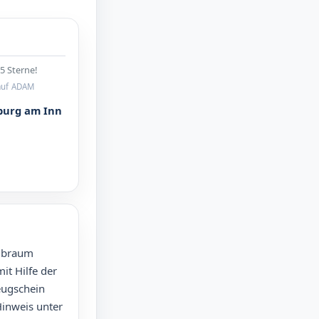
5 Sterne!
auf ADAM
burg am Inn
ubraum
it Hilfe der
eugschein
Hinweis unter