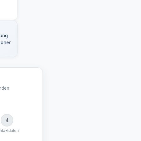
dung
hoher
enden
4
ntaktdaten