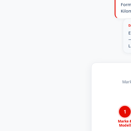
Form
Kilo
D
E
—
L
Mark
1
Marke 
Modell