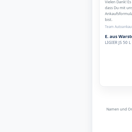
Vielen Dank! Es
dass Du mit u
Ankaufsformula
bist.
Team Autoankau
E. aus Warst
LIGIER JS 50 L
Namen und Orte