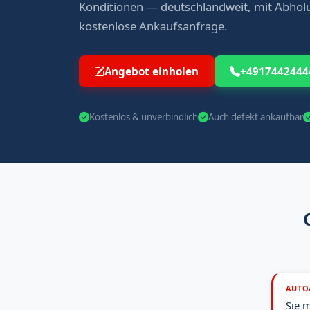
Konditionen — deutschlandweit, mit Abholu
kostenlose Ankaufsanfrage.
Angebot einholen
+4917442444
Kostenlos & unverbindlich
Auch defekt ankaufbar
AUTO
Sie 