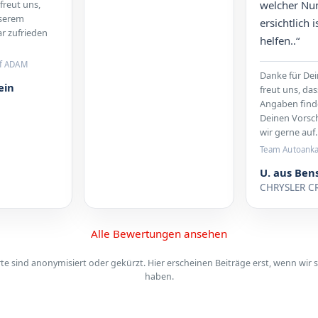
 freut uns,
welcher Nu
nserem
ersichtlich 
r zufrieden
helfen..“
f ADAM
Danke für Dei
ein
freut uns, das
Angaben find
Deinen Vorsc
wir gerne auf.
Team Autoank
U. aus Ben
CHRYSLER C
Alle Bewertungen ansehen
 sind anonymisiert oder gekürzt. Hier erscheinen Beiträge erst, wenn wir s
haben.