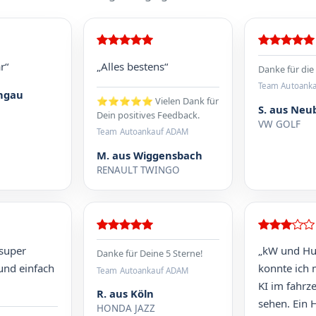
r“
„Alles bestens“
Danke für die 
Team Autoank
ongau
⭐⭐⭐⭐⭐ Vielen Dank für
S. aus Neu
Dein positives Feedback.
VW GOLF
Team Autoankauf ADAM
M. aus Wiggensbach
RENAULT TWINGO
 super
„kW und H
Danke für Deine 5 Sterne!
und einfach
konnte ich m
Team Autoankauf ADAM
KI im fahrz
R. aus Köln
sehen. Ein 
HONDA JAZZ