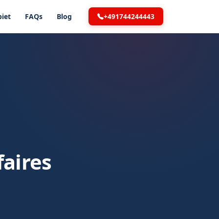
+491744244443
iet
FAQs
Blog
aires