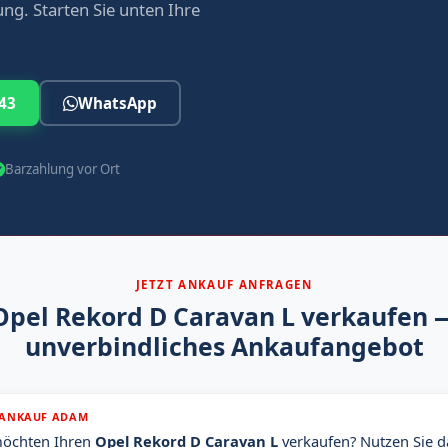
ng. Starten Sie unten Ihre
43
WhatsApp
Barzahlung vor Ort
JETZT ANKAUF ANFRAGEN
Opel Rekord D Caravan L verkaufen 
unverbindliches Ankaufangebot
ANKAUF ADAM
möchten Ihren
Opel Rekord D Caravan L
verkaufen? Nutzen Sie d