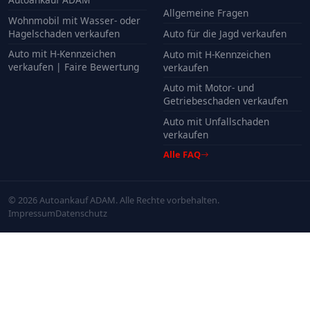
Allgemeine Fragen
Wohnmobil mit Wasser- oder
Hagelschaden verkaufen
Auto für die Jagd verkaufen
Auto mit H-Kennzeichen
Auto mit H-Kennzeichen
verkaufen | Faire Bewertung
verkaufen
Auto mit Motor- und
Getriebeschaden verkaufen
Auto mit Unfallschaden
verkaufen
Alle FAQ
© 2026 Autoankauf ADAM. Alle Rechte vorbehalten.
Impressum
Datenschutz