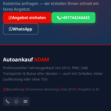
Kostenlos anfragen — wir erstellen Ihnen schnell ein
faires Angebot.
Angebot einholen
+491744244443
WhatsApp
Autoankauf
ADAM
Professioneller Fahrzeugankauf seit 2013. PKW, LKW,
Transporter & Busse aller Marken — auch mit Schäden, hoher
Laufleistung oder ohne TÜV.
Barzahlung
Kostenlose Abholung
Seit 2013
Angebot in 2h