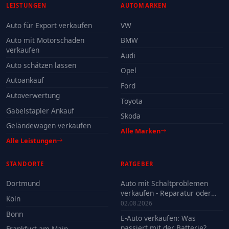
LEISTUNGEN
AUTOMARKEN
Auto für Export verkaufen
VW
Auto mit Motorschaden
BMW
verkaufen
Audi
Auto schätzen lassen
Opel
Autoankauf
Ford
Autoverwertung
Toyota
Gabelstapler Ankauf
Skoda
Geländewagen verkaufen
Alle Marken
Alle Leistungen
STANDORTE
RATGEBER
Dortmund
Auto mit Schaltproblemen
verkaufen - Reparatur oder
Köln
Verkauf?
02.08.2026
Bonn
E-Auto verkaufen: Was
passiert mit der Batterie?
Frankfurt am Main