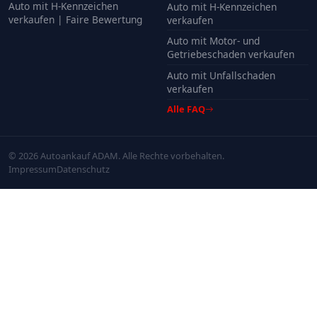
Auto mit H-Kennzeichen
Auto mit H-Kennzeichen
verkaufen | Faire Bewertung
verkaufen
Auto mit Motor- und
Getriebeschaden verkaufen
Auto mit Unfallschaden
verkaufen
Alle FAQ
© 2026 Autoankauf ADAM. Alle Rechte vorbehalten.
Impressum
Datenschutz