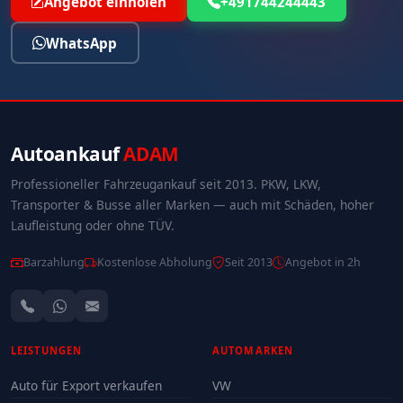
Angebot einholen
+491744244443
WhatsApp
Autoankauf
ADAM
Professioneller Fahrzeugankauf seit 2013. PKW, LKW,
Transporter & Busse aller Marken — auch mit Schäden, hoher
Laufleistung oder ohne TÜV.
Barzahlung
Kostenlose Abholung
Seit 2013
Angebot in 2h
LEISTUNGEN
AUTOMARKEN
Auto für Export verkaufen
VW