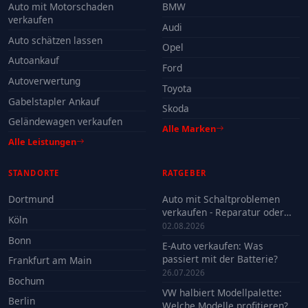
Auto mit Motorschaden
BMW
verkaufen
Audi
Auto schätzen lassen
Opel
Autoankauf
Ford
Autoverwertung
Toyota
Gabelstapler Ankauf
Skoda
Geländewagen verkaufen
Alle Marken
Alle Leistungen
STANDORTE
RATGEBER
Dortmund
Auto mit Schaltproblemen
verkaufen - Reparatur oder
Köln
Verkauf?
02.08.2026
Bonn
E-Auto verkaufen: Was
passiert mit der Batterie?
Frankfurt am Main
26.07.2026
Bochum
VW halbiert Modellpalette:
Berlin
Welche Modelle profitieren?