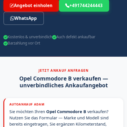
Angebot einholen
+491744244443
WhatsApp
Kostenlos & unverbindlich
Auch defekt ankaufbar
Barzahlung vor Ort
JETZT ANKAUF ANFRAGEN
Opel Commodore B verkaufen —
unverbindliches Ankaufangebot
AUTOANKAUF ADAM
Sie möchten Ihren
Opel Commodore B
verkaufen?
Nutzen Sie das Formular — Marke und Modell sind
bereits eingetragen, Sie ergänzen Kilometerstand,