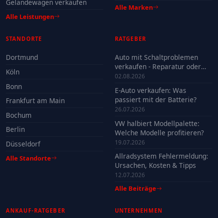
Geländewagen verkaufen
Alle Marken
Alle Leistungen
STANDORTE
RATGEBER
Dortmund
Auto mit Schaltproblemen
verkaufen - Reparatur oder
Köln
Verkauf?
02.08.2026
Bonn
E-Auto verkaufen: Was
passiert mit der Batterie?
Frankfurt am Main
26.07.2026
Bochum
VW halbiert Modellpalette:
Berlin
Welche Modelle profitieren?
19.07.2026
Düsseldorf
Allradsystem Fehlermeldung:
Alle Standorte
Ursachen, Kosten & Tipps
12.07.2026
Alle Beiträge
ANKAUF-RATGEBER
UNTERNEHMEN