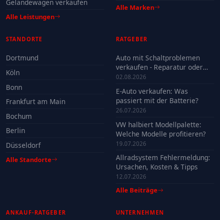
Geländewagen verkaufen
Alle Marken
Alle Leistungen
STANDORTE
RATGEBER
Dortmund
Auto mit Schaltproblemen
verkaufen - Reparatur oder
Köln
Verkauf?
02.08.2026
Bonn
E-Auto verkaufen: Was
passiert mit der Batterie?
Frankfurt am Main
26.07.2026
Bochum
VW halbiert Modellpalette:
Berlin
Welche Modelle profitieren?
19.07.2026
Düsseldorf
Allradsystem Fehlermeldung:
Alle Standorte
Ursachen, Kosten & Tipps
12.07.2026
Alle Beiträge
ANKAUF-RATGEBER
UNTERNEHMEN