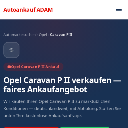
Direkt zum Inhalt
Autoankauf
ADAM
Automarke suchen
Opel
Caravan P II
Opel Caravan P II Ankauf
Opel Caravan P II verkaufen —
faires Ankaufangebot
Wir kaufen Ihren Opel Caravan P II zu marktüblichen
Konditionen — deutschlandweit, mit Abholung. Starten Sie
unten Ihre kostenlose Ankaufsanfrage.