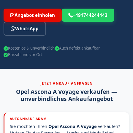
Angebot einholen
+491744244443
WhatsApp
Kostenlos & unverbindlich
Auch defekt ankaufbar
Barzahlung vor Ort
JETZT ANKAUF ANFRAGEN
Opel Ascona A Voyage verkaufen —
unverbindliches Ankaufangebot
AUTOANKAUF ADAM
Sie möchten Ihren
Opel Ascona A Voyage
verkaufen?
Nutzen Sie das Formular — Marke und Modell sind