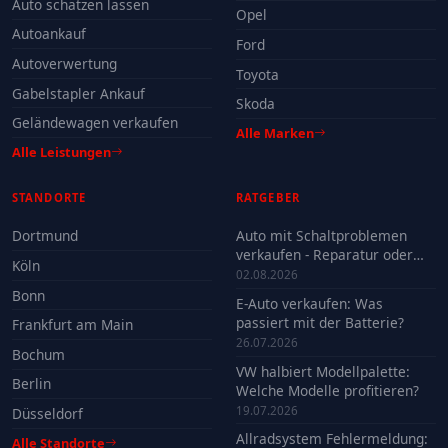
Auto schätzen lassen
Opel
Autoankauf
Ford
Autoverwertung
Toyota
Gabelstapler Ankauf
Skoda
Geländewagen verkaufen
Alle Marken
Alle Leistungen
STANDORTE
RATGEBER
Dortmund
Auto mit Schaltproblemen
verkaufen - Reparatur oder
Köln
Verkauf?
02.08.2026
Bonn
E-Auto verkaufen: Was
passiert mit der Batterie?
Frankfurt am Main
26.07.2026
Bochum
VW halbiert Modellpalette:
Berlin
Welche Modelle profitieren?
19.07.2026
Düsseldorf
Allradsystem Fehlermeldung:
Alle Standorte