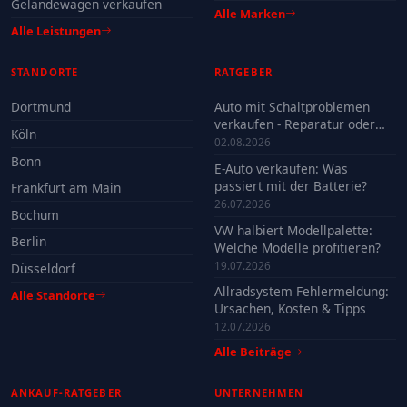
Geländewagen verkaufen
Alle Marken
Alle Leistungen
STANDORTE
RATGEBER
Dortmund
Auto mit Schaltproblemen
verkaufen - Reparatur oder
Köln
Verkauf?
02.08.2026
Bonn
E-Auto verkaufen: Was
passiert mit der Batterie?
Frankfurt am Main
26.07.2026
Bochum
VW halbiert Modellpalette:
Berlin
Welche Modelle profitieren?
19.07.2026
Düsseldorf
Allradsystem Fehlermeldung:
Alle Standorte
Ursachen, Kosten & Tipps
12.07.2026
Alle Beiträge
ANKAUF-RATGEBER
UNTERNEHMEN