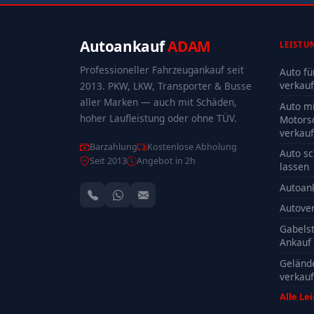
Autoankauf
ADAM
LEISTU
Professioneller Fahrzeugankauf seit
Auto fü
verkau
2013. PKW, LKW, Transporter & Busse
aller Marken — auch mit Schäden,
Auto mi
hoher Laufleistung oder ohne TÜV.
Motors
verkau
Barzahlung
Kostenlose Abholung
Auto sc
Seit 2013
Angebot in 2h
lassen
Autoan
Autove
Gabelst
Ankauf
Geländ
verkau
Alle Le