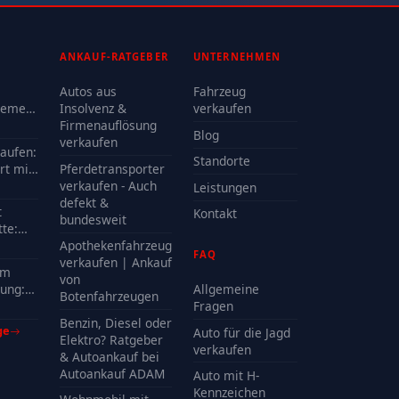
ANKAUF-RATGEBER
UNTERNEHMEN
Autos aus
Fahrzeug
lemen
Insolvenz &
verkaufen
Firmenauflösung
Blog
oder
verkaufen
kaufen:
Standorte
rt mit
Pferdetransporter
e?
verkaufen - Auch
Leistungen
defekt &
t
Kontakt
bundesweit
te:
delle
Apothekenfahrzeug
FAQ
?
verkaufen | Ankauf
em
von
ung:
Allgemeine
Botenfahrzeugen
Kosten
Fragen
Benzin, Diesel oder
ge
Auto für die Jagd
Elektro? Ratgeber
verkaufen
& Autoankauf bei
Autoankauf ADAM
Auto mit H-
Kennzeichen