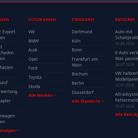
NGEN
AUTOMARKEN
STANDORTE
RATGEBER
r Export
VW
Dortmund
Auto mit
fen
Schaltprob
BMW
Köln
verkaufen -
02.08.2026
t
Reparatur 
Audi
Bonn
chaden
E-Auto ver
Verkauf?
fen
Was passie
Opel
Frankfurt am
der Batteri
Main
26.07.2026
hätzen
Ford
VW halbier
Bochum
Toyota
Modellpalet
kauf
Berlin
Welche Mo
19.07.2026
Skoda
profitieren
rwertung
Düsseldorf
Allradsyst
Alle Marken
Fehlermeld
apler
Alle Standorte
Ursachen, 
12.07.2026
& Tipps
Alle Beiträ
ewagen
fen
istungen