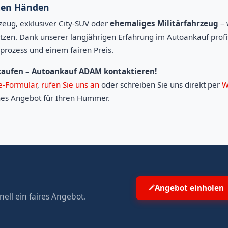
ten Händen
zeug, exklusiver City-SUV oder
ehemaliges Militärfahrzeug
– 
zen. Dank unserer langjährigen Erfahrung im Autoankauf profi
prozess und einem fairen Preis.
aufen – Autoankauf ADAM kontaktieren!
e-Formular
,
rufen Sie uns an
oder schreiben Sie uns direkt per
W
hes Angebot für Ihren Hummer.
Angebot einholen
ell ein faires Angebot.