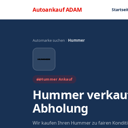
Direkt zum Inhalt
Menü
Autoankauf
ADAM
Startsei
Automarke suchen
Hummer
Hummer Ankauf
Hummer verkauf
Abholung
Wir kaufen Ihren Hummer zu fairen Kondit