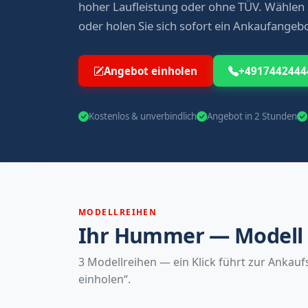
hoher Laufleistung oder ohne TÜV. Wählen 
oder holen Sie sich sofort ein Ankaufangebo
Angebot einholen
+4917442444
Kostenlos & unverbindlich
Angebot in 2 Stunden
MODELLREIHEN
Ihr Hummer — Modell 
3 Modellreihen — ein Klick führt zur Ankau
einholen“.