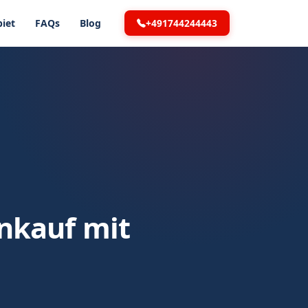
+491744244443
iet
FAQs
Blog
nkauf mit