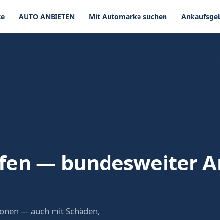
te
AUTO ANBIETEN
Mit Automarke suchen
Ankaufsgeb
en — bundesweiter A
ionen — auch mit Schäden,