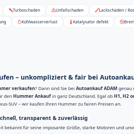
Turboschaden
Unfallschaden
Lackschäden / Ros
ung
Kühlwasserverlust
Katalysator defekt
Brem
en – unkompliziert & fair bei Autoank
mer verkaufen
? Dann sind Sie bei
Autoankauf ADAM
genau ri
für den
Hummer Ankauf
in ganz Deutschland. Egal ob
H1, H2 o
us-SUV – wir kaufen Ihren Hummer zu fairen Preisen an.
hnell, transparent & zuverlässig
it bekannt für seine imposante Größe, starke Motoren und unv